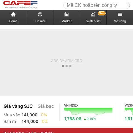
New
Home
Tin mới
Market
Watch list
Mở rộng
Giá vàng SJC
Giá bạc
VNINDEX
VN30
Mua vào
141,000
0%
1,768.06
1,91
0.19%
Bán ra
144,000
0%