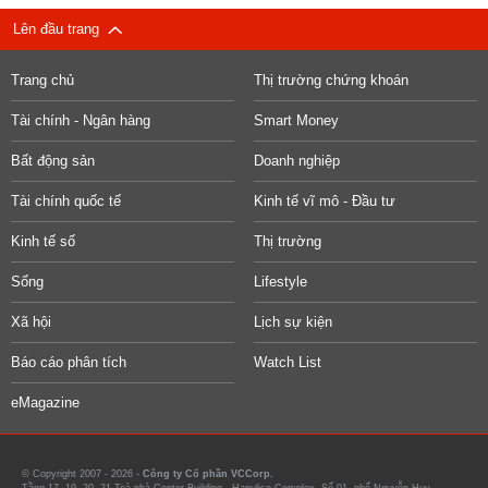
Lên đầu trang
Trang chủ
Thị trường chứng khoán
Tài chính - Ngân hàng
Smart Money
Bất động sản
Doanh nghiệp
Tài chính quốc tế
Kinh tế vĩ mô - Đầu tư
Kinh tế số
Thị trường
Sống
Lifestyle
Xã hội
Lịch sự kiện
Báo cáo phân tích
Watch List
eMagazine
© Copyright 2007 - 2026 -
Công ty Cổ phần VCCorp.
Tầng 17, 19, 20, 21 Toà nhà Center Building - Hapulico Complex, Số 01, phố Nguyễn Huy