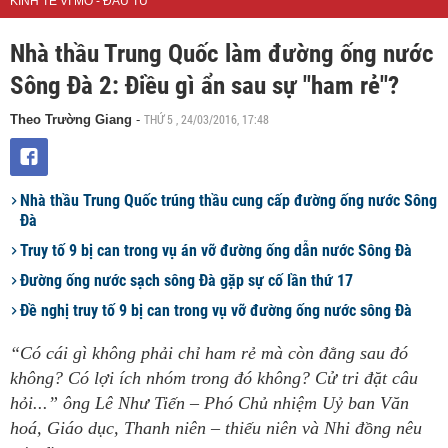
KINH TẾ VĨ MÔ - ĐẦU TƯ
Nhà thầu Trung Quốc làm đường ống nước
Sông Đà 2: Điều gì ẩn sau sự "ham rẻ"?
THỨ 5 , 24/03/2016, 17:48
Theo Trường Giang
-
Nhà thầu Trung Quốc trúng thầu cung cấp đường ống nước Sông
Đà
Truy tố 9 bị can trong vụ án vỡ đường ống dẫn nước Sông Đà
​Đường ống nước sạch sông Đà gặp sự cố lần thứ 17
Đề nghị truy tố 9 bị can trong vụ vỡ đường ống nước sông Đà
“Có cái gì không phải chỉ ham rẻ mà còn đằng sau đó
không? Có lợi ích nhóm trong đó không? Cử tri đặt câu
hỏi...” ông Lê Như Tiến – Phó Chủ nhiệm Uỷ ban Văn
hoá, Giáo dục, Thanh niên – thiếu niên và Nhi đồng nêu