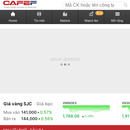
New
Home
Tin mới
Market
Watch list
Mở rộng
Giá vàng SJC
Giá bạc
VNINDEX
VN30
Mua vào
141,000
0.57%
1,768.06
1,91
0.19%
Bán ra
144,000
0.56%