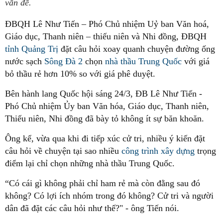
vấn đề.
ĐBQH Lê Như Tiến – Phó Chủ nhiệm Uỷ ban Văn hoá,
Giáo dục, Thanh niên – thiếu niên và Nhi đồng, ĐBQH
tỉnh Quảng Trị
đặt câu hỏi xoay quanh chuyện đường ống
nước sạch
Sông Đà 2
chọn
nhà thầu Trung Quốc
với giá
bỏ thầu rẻ hơn 10% so với giá phê duyệt.
Bên hành lang Quốc hội sáng 24/3, ĐB Lê Như Tiến -
Phó Chủ nhiệm Ủy ban Văn hóa, Giáo dục, Thanh niên,
Thiếu niên, Nhi đồng đã bày tỏ không ít sự băn khoăn.
Ông kể, vừa qua khi đi tiếp xúc cử tri, nhiều ý kiến đặt
câu hỏi về chuyện tại sao nhiều
công trình xây dựng
trọng
điểm lại chỉ chọn những nhà thầu Trung Quốc.
“Có cái gì không phải chỉ ham rẻ mà còn đằng sau đó
không? Có lợi ích nhóm trong đó không? Cử tri và người
dân đã đặt các câu hỏi như thế?" - ông Tiến nói.