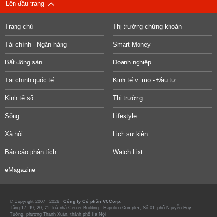
Lên đầu trang
Trang chủ
Thị trường chứng khoán
Tài chính - Ngân hàng
Smart Money
Bất động sản
Doanh nghiệp
Tài chính quốc tế
Kinh tế vĩ mô - Đầu tư
Kinh tế số
Thị trường
Sống
Lifestyle
Xã hội
Lịch sự kiện
Báo cáo phân tích
Watch List
eMagazine
© Copyright 2007 - 2026 -
Công ty Cổ phần VCCorp.
Tầng 17, 19, 20, 21 Toà nhà Center Building - Hapulico Complex, Số 01, phố Nguyễn Huy
Tưởng, phường Thanh Xuân, thành phố Hà Nội