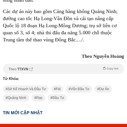
sống nhân dân.
Các dự án này bao gồm Cảng hàng không Quảng Ninh;
đường cao tốc Hạ Long-Vân Đồn và cải tạo nâng cấp
Quốc lộ 18 đoạn Hạ Long-Mông Dương; trụ sở liên cơ
quan số 3, số 4; nhà thi đấu đa năng 5.000 chỗ thuộc
Trung tâm thể thao vùng Đông Bắc..../.
Theo Nguyễn Hoàng
Copy link
Theo
TTXVN
Từ Khóa:
Sở Kế Hoạch Và Đầu Tư
Fdi
Vốn Đầu Tư
Dự Án
Quảng Ninh
Ppp
Đầu Tư
TIN MỚI CẬP NHẬT