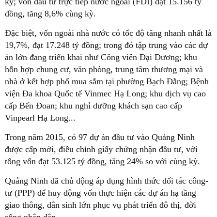
kỳ; vốn đầu tư trực tiếp nước ngoài (FDI) đạt 15.156 tỷ
đồng, tăng 8,6% cùng kỳ.
Đặc biệt, vốn ngoài nhà nước có tốc độ tăng nhanh nhất là
19,7%, đạt 17.248 tỷ đồng; trong đó tập trung vào các dự
án lớn đang triển khai như Công viên Đại Dương; khu
hỗn hợp chung cư, văn phòng, trung tâm thương mại và
nhà ở kết hợp phố mua sắm tại phường Bạch Đằng; Bệnh
viện Đa khoa Quốc tế Vinmec Hạ Long; khu dịch vụ cao
cấp Bến Đoan; khu nghỉ dưỡng khách sạn cao cấp
Vinpearl Hạ Long...
Trong năm 2015, có 97 dự án đầu tư vào Quảng Ninh
được cấp mới, điều chỉnh giấy chứng nhận đầu tư, với
tổng vốn đạt 53.125 tỷ đồng, tăng 24% so với cùng kỳ.
Quảng Ninh đã chủ động áp dụng hình thức đối tác công-
tư (PPP) để huy động vốn thực hiện các dự án hạ tầng
giao thông, dân sinh lớn phục vụ phát triển đô thị, đời