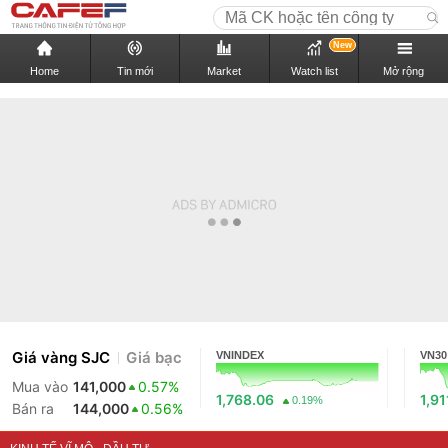
New
Home
Tin mới
Market
Watch list
Mở rộng
Giá vàng SJC
Giá bạc
VNINDEX
VN30
Mua vào
141,000
0.57%
1,768.06
1,91
0.19%
Bán ra
144,000
0.56%