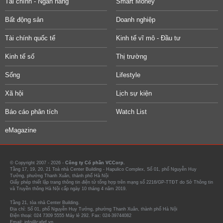
Tài chính - Ngân hàng
Smart Money
Bất động sản
Doanh nghiệp
Tài chính quốc tế
Kinh tế vĩ mô - Đầu tư
Kinh tế số
Thị trường
Sống
Lifestyle
Xã hội
Lịch sự kiện
Báo cáo phân tích
Watch List
eMagazine
© Copyright 2007 - 2026 -
Công ty Cổ phần VCCorp.
Tầng 17, 19, 20, 21 Toà nhà Center Building - Hapulico Complex, Số 01, phố Nguyễn Huy
Tưởng, phường Thanh Xuân, thành phố Hà Nội
Giấy phép thiết lập trang thông tin điện tử tổng hợp trên mạng số 2216/GP-TTĐT do Sở Thông tin
và Truyền thông Hà Nội cấp ngày 10 tháng 4 năm 2019.
Tầng 21, tòa nhà Center Building.
Địa chỉ: Số 01, phố Nguyễn Huy Tưởng, phường Thanh Xuân, thành phố Hà Nội
Điện thoại: 024 7309 5555 Máy lẻ 292. Fax: 024-39744082
Email: info@cafef.vn