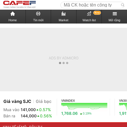
New
Home
Tin mới
Market
Watch list
Mở rộng
Giá vàng SJC
Giá bạc
VNINDEX
VN30
Mua vào
141,000
0.57%
1,768.06
1,91
0.19%
Bán ra
144,000
0.56%