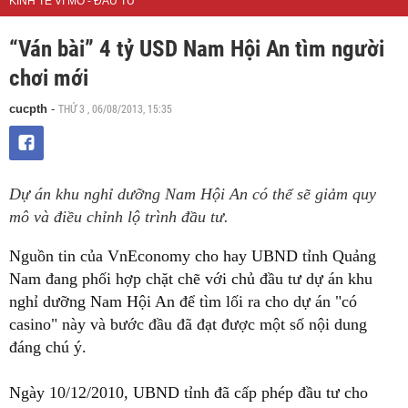
KINH TẾ VĨ MÔ - ĐẦU TƯ
“Ván bài” 4 tỷ USD Nam Hội An tìm người
chơi mới
THỨ 3 , 06/08/2013, 15:35
cucpth
-
Dự án khu nghỉ dưỡng Nam Hội An có thể sẽ giảm quy
mô và điều chỉnh lộ trình đầu tư.
Nguồn tin của VnEconomy cho hay UBND tỉnh Quảng
Nam đang phối hợp chặt chẽ với chủ đầu tư dự án khu
nghỉ dưỡng Nam Hội An để tìm lối ra cho dự án "có
casino" này và bước đầu đã đạt được một số nội dung
đáng chú ý.
Ngày 10/12/2010, UBND tỉnh đã cấp phép đầu tư cho