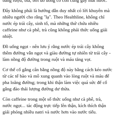
bằng rượu, bia, bởi đồ uống có cồn cũng gây mất nước.
Đây không phải là hướng dẫn duy nhất có lời khuyên mà
nhiều người cho rằng "lạ". Theo Healthline, không chỉ
nước ép trái cây, sinh tố, mà những thứ chứa nhiều
caffeine như cà phê, trà cũng không phải thức uống giải
nhiệt.
Đồ uống ngọt - nên lưu ý rằng nước ép trái cây không
thêm đường vẫn ngọt và giàu đường tự nhiên từ trái cây -
làm nồng độ đường trong ruột và máu tăng vọt.
Cơ thể cố gắng cân bằng nồng độ này bằng cách kéo nước
từ các tế bào và mô xung quanh vào lòng ruột và máu để
pha loãng đường; trong khi thận làm việc quá sức để cố
gắng đào thải lượng đường dư thừa.
Còn caffeine trong một số thức uống như cà phê, trà,
nước ngọt... tác động trực tiếp lên thận, kích thích thận
giải phóng nhiều natri và nước hơn vào nước tiểu.