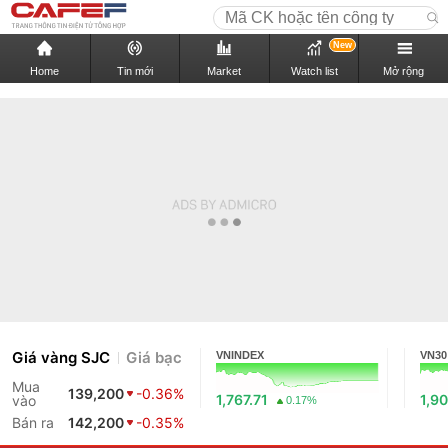
New
Home
Tin mới
Market
Watch list
Mở rộng
Giá vàng SJC
Giá bạc
VNINDEX
VN30
Mua
139,200
-0.36%
1,767.71
1,90
vào
0.17%
Bán ra
142,200
-0.35%