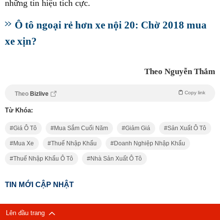
những tín hiệu tích cực.
Ô tô ngoại rẻ hơn xe nội 20: Chờ 2018 mua
xe xịn?
Theo Nguyễn Thắm
Copy link
Theo
Bizlive
Từ Khóa:
Giá Ô Tô
Mua Sắm Cuối Năm
Giảm Giá
Sản Xuất Ô Tô
Mua Xe
Thuế Nhập Khẩu
Doanh Nghiệp Nhập Khẩu
Thuế Nhập Khẩu Ô Tô
Nhà Sản Xuất Ô Tô
TIN MỚI CẬP NHẬT
Lên đầu trang