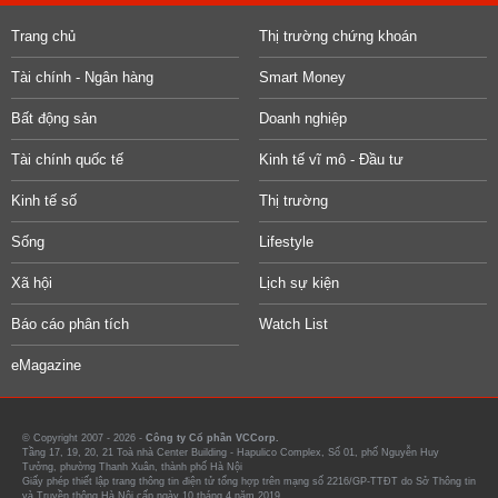
Trang chủ
Thị trường chứng khoán
Tài chính - Ngân hàng
Smart Money
Bất động sản
Doanh nghiệp
Tài chính quốc tế
Kinh tế vĩ mô - Đầu tư
Kinh tế số
Thị trường
Sống
Lifestyle
Xã hội
Lịch sự kiện
Báo cáo phân tích
Watch List
eMagazine
© Copyright 2007 - 2026 -
Công ty Cổ phần VCCorp.
Tầng 17, 19, 20, 21 Toà nhà Center Building - Hapulico Complex, Số 01, phố Nguyễn Huy
Tưởng, phường Thanh Xuân, thành phố Hà Nội
Giấy phép thiết lập trang thông tin điện tử tổng hợp trên mạng số 2216/GP-TTĐT do Sở Thông tin
và Truyền thông Hà Nội cấp ngày 10 tháng 4 năm 2019.