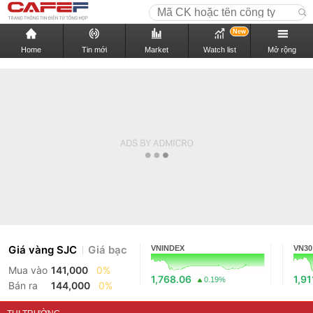
New
Home
Tin mới
Market
Watch list
Mở rộng
Giá vàng SJC
Giá bạc
VNINDEX
VN30
Mua vào
141,000
0%
1,768.06
1,91
0.19%
Bán ra
144,000
0%