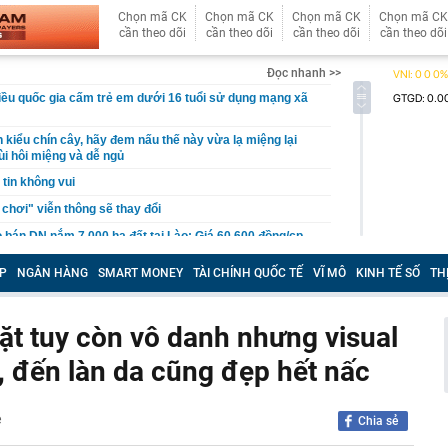
Chọn mã CK
Chọn mã CK
Chọn mã CK
Chọn mã CK
cần theo dõi
cần theo dõi
cần theo dõi
cần theo dõi
Đọc nhanh >>
ều quốc gia cấm trẻ em dưới 16 tuổi sử dụng mạng xã
 kiểu chín cây, hãy đem nấu thế này vừa lạ miệng lại
ùi hôi miệng và dễ ngủ
tin không vui
 chơi" viễn thông sẽ thay đổi
bán DN nắm 7.000 ha đất tại Lào: Giá 60.600 đồng/cp,
11.000 tỷ đồng, gấp rưỡi công ty của ông Trần Bá Dương
P
NGÂN HÀNG
SMART MONEY
TÀI CHÍNH QUỐC TẾ
VĨ MÔ
KINH TẾ SỐ
TH
g sang mua Kia Sportage HEV, chủ xe chia sẻ: ‘Nội thất
 đình 300-500km/ngày vẫn thoải mái, đi phố như xe điện’
 Hồ Quốc Dũng đề nghị CMC tiếp tục phát huy mô hình
t tuy còn vô danh nhưng visual
nước – nhà trường – doanh nghiệp
, đến làn da cũng đẹp hết nấc
 ty chứng khoán vừa từ nhiệm
 khẩn cấp Nguyễn Thị Hoa SN 1965
n cầu vượt sông Hồng, đường vành đai và loạt dự án
e
Chia sẻ
ên khắp Hà Nội đang có tiến độ ra sao?