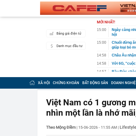
MỚI NHẤT!
15:00
Ngày càng nhi
Bảng giá điện tử
hội
15:00
Chuối đừng ăn
Danh mục đầu tư
giúp loại bỏ m
14:58
Châu Âu nhận 
14:58
Với 6G, "cuộc
14:57
Bầu Đức chào 
định giá hơn 
XÃ HỘI
CHỨNG KHOÁN
BẤT ĐỘNG SẢN
DOANH NGHIỆ
14:56
Bán sedan hạn
rộng, chở gia
14:56
Phó Thủ tướng
Việt Nam có 1 gương mặ
liên kết Nhà 
nhìn một lần là nhớ mãi
14:54
CEO một công
14:47
Lệnh tạm giữ
14:46
Các siêu dự á
Lifestyl
Theo Mộng Điềm
|
15-06-2026 - 11:55 AM
|
trọng điểm tr