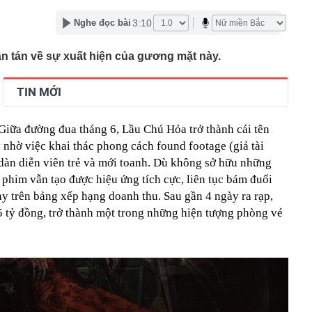
 cho người đợi mua iPhone 18 Pro
3:10
Nghe đọc bài
54 tuổi qua đời vì ung thư tuyến tụy dù chưa bao giờ ăn
uyên nhân từ 4 việc nhiều người làm mỗi tối
n tán về sự xuất hiện của gương mặt này.
c nghiệt đảo lộn cuộc sống ở Hàn Quốc
áo chiêu lừa tinh vi liên quan đến shipper giao hàng,
 đặc biệt cảnh giác
TIN MỚI
bát mì vẫn giữ dáng thon gọn, người phụ nữ Nhật Bản
 đốt mỡ là loại đồ uống bán đầy ở Việt Nam
 Giữa đường đua tháng 6, Lầu Chú Hỏa trở thành cái tên
ế là tiểu thư RMIT từng quản lý khách sạn gia đình từ
, khí chất gây chú ý trên sân golf
ý nhờ việc khai thác phong cách found footage (giả tài
o dàn diễn viên trẻ và mới toanh. Dù không sở hữu những
 Mỹ làm rung chuyển ngành vật liệu: Hợp chất bền gấp
vẫn đạt độ dẻo 15%, mở ra tương lai cho loạt ngành quan
phim vẫn tạo được hiệu ứng tích cực, liên tục bám đuổi
y trên bảng xếp hạng doanh thu. Sau gần 4 ngày ra rạp,
 Đình trước trận ĐT Việt Nam vs Campuchia ra sao sau
tỷ đồng, trở thành một trong những hiện tượng phòng vé
ền thông Đông Nam Á khen hết lời
giá trung tâm tăng 30 đồng
có cao tốc 60km kết nối tới nước láng giềng: Liên danh
 thầu hơn 5.000 tỷ đồng