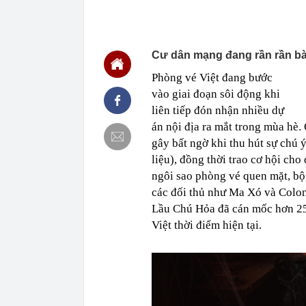
14:46
Tin không vui
14:44
Người phụ nữ 
quá nhiều, ng
Cư dân mạng đang rần rần bà
14:41
Nắng nóng khắ
14:40
Công an cảnh b
Phòng vé Việt đang bước
người dân cần
vào giai đoạn sôi động khi
14:36
Ăn hàng trăm 
liên tiếp đón nhận nhiều dự
tiết lộ bí mật
án nội địa ra mắt trong mùa hè.
14:33
Nữ cán bộ thu
thời sinh viên
gây bất ngờ khi thu hút sự chú 
liệu), đồng thời trao cơ hội ch
14:23
Phát minh của
10 lần thép, 
ngôi sao phòng vé quen mặt, bộ 
trọng
các đối thủ như Ma Xó và Colon
14:23
Mặt cỏ sân Mỹ
Lầu Chú Hỏa đã cán mốc hơn 25 
khi được truy
Việt thời điểm hiện tại.
14:21
Ngày 7/8: Tỷ 
14:21
Việt Nam sắp 
Sơn Hải trúng