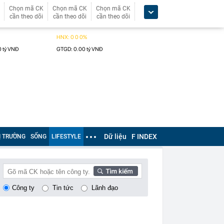
Chọn mã CK
Chọn mã CK
Chọn mã CK
cần theo dõi
cần theo dõi
cần theo dõi
Dữ liệu
F INDEX
Ị TRƯỜNG
SỐNG
LIFESTYLE
Công ty
Tin tức
Lãnh đạo