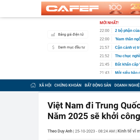
MỚI NHẤT!
22:00
2 bộ phận của 
Bảng giá điện tử
22:00
'Nam thần ngô
Danh mục đầu tư
21:57
Cận cảnh vị t
21:52
Thu chục nghìn
21:45
Bắt khẩn cấp 
21:43
Một siêu bão 
240km/h, là t
trong lịch sử
XÃ HỘI
CHỨNG KHOÁN
BẤT ĐỘNG SẢN
DOANH NGHIỆ
21:34
"Tiền làm ra 
thiếu an toàn 
Việt Nam đi Trung Quốc
21:23
NSƯT Thành Lộ
21:18
Cuộc đua ngầm
Năm 2025 sẽ khởi công 
nhưng thực t
21:18
Sáng mai, Bắc
Kinh tế vĩ 
Theo Duy Anh
|
25-10-2023 - 08:24 AM
|
21:17
Nghệ sĩ Việt 
chắc chắn thu