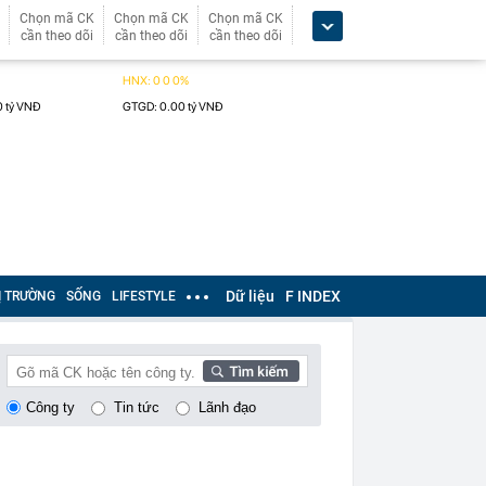
Chọn mã CK
Chọn mã CK
Chọn mã CK
cần theo dõi
cần theo dõi
cần theo dõi
Dữ liệu
F INDEX
Ị TRƯỜNG
SỐNG
LIFESTYLE
Công ty
Tin tức
Lãnh đạo