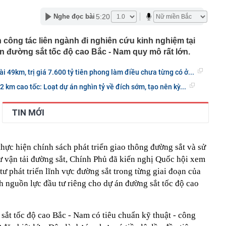
đầu giảm thuế tiêu dùng sau gần 40 năm
5:20
Nghe đọc bài
tường: Khi nào "xem nhẹ", khi nào cần gọi kỹ sư - Thợ lâu
ều gia chủ nên để ý
công tác liên ngành đi nghiên cứu kinh nghiệm tại
iệp sắp trả cổ tức 3.000 đồng/cp, duy trì “mưa tiền mặt”
án đường sắt tốc độ cao Bắc - Nam quy mô rất lớn.
qua
gia đình không còn đặt bồn rửa trong phòng tắm? Hóa ra
 49km, trị giá 7.600 tỷ tiên phong làm điều chưa từng có ở...
u hướng đang được ưa chuộng
 km cao tốc: Loạt dự án nghìn tỷ về đích sớm, tạo nên kỳ...
ớc, kịp thời xử lý 1 đối tượng tại sân bay Nội Bài, phạt
g
hi đặt WiFi, nhiều người để sai chỗ mà không biết
TIN MỚI
h công ty từng 'nổ' chi 100 tỷ USD làm đường sắt cao tốc
đáng mua trong tầm giá 500 triệu đồng
thực hiện chính sách phát triển giao thông đường sắt và sử
 vận tải đường sắt, Chính Phủ đã kiến nghị Quốc hội xem
 về chiến dịch 40 ngày tấn công sâu vào lãnh thổ Nga
 tư phát triển lĩnh vực đường sắt trong từng giai đoạn của
h nguồn lực đầu tư riêng cho dự án đường sắt tốc độ cao
ắt tốc độ cao Bắc - Nam có tiêu chuẩn kỹ thuật - công