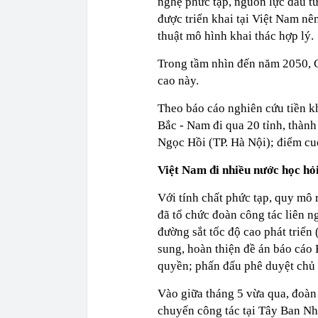
nghệ phức tạp, nguồn lực đầu tư 
được triển khai tại Việt Nam nê
thuật mô hình khai thác hợp lý.
Trong tầm nhìn đến năm 2050, C
cao này.
Theo báo cáo nghiên cứu tiền kh
Bắc - Nam đi qua 20 tỉnh, thàn
Ngọc Hồi (TP. Hà Nội); điểm cu
Việt Nam đi nhiều nước học hỏ
Với tính chất phức tạp, quy mô
đã tổ chức đoàn công tác liên n
đường sắt tốc độ cao phát triển
sung, hoàn thiện đề án báo cáo
quyền; phấn đấu phê duyệt chủ 
Vào giữa tháng 5 vừa qua, đoà
chuyến công tác tại Tây Ban Nh