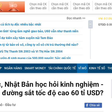
Chọn mã CK
Chọn mã CK
Chọn mã CK
Chọn mã CK
cần theo dõi
cần theo dõi
cần theo dõi
cần theo dõi
Đọc nhanh >>
cá tích tụ độc nhiều bậc nhất
n tình' từng làm nghề giao báo, U60 vẫn như thanh niên
rí dự kiến xây hầm xuyên núi Tam Đảo
 tỷ từ bán vé số, công ty xổ số chi trả thưởng thế nào?
Vũ Thị Thanh SN 2003 và Vi Thị Hòe SN 2004
cướp đi sinh mạng của 500.000 người: Sức gió tới
hảm kịch khí tượng tàn khốc nhất từng được ghi nhận
P
NGÂN HÀNG
SMART MONEY
TÀI CHÍNH QUỐC TẾ
VĨ MÔ
KINH TẾ SỐ
TH
rồi cũng để cho con": Lời khuyên khiến nhiều cha mẹ
khi về già
, Nhật Bản học hỏi kinh nghiệm -
c gửi lời tạm biệt tới khán giả
 lãi suất tiết kiệm: Có ngân hàng lớn niêm yết 6%
đường sắt tốc độ cao 60 tỉ USD?
rả tới 9%/năm
 Bộ sẽ có mưa to đến rất to
mô - Đầu tư
Chia sẻ
cứ đụng tay là ra hit, phim có thể chưa xem nhưng nhạc
ộc lòng