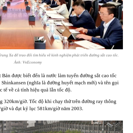
ung Xa để trao đổi tìm hiểu về kinh nghiệm phát triển đường sắt cao tốc.
Ảnh: VnEconomy
t Bản được biết đến là nước làm tuyến đường sắt cao tốc
gọi Shinkansen (nghĩa là đường huyết mạch mới) và tên gọi
 tế về cả tính hiệu quả lẫn tốc độ.
ng 320km/giờ. Tốc độ khi chạy thử trên đường ray thông
giờ và đạt kỷ lục 581km/giờ năm 2003.