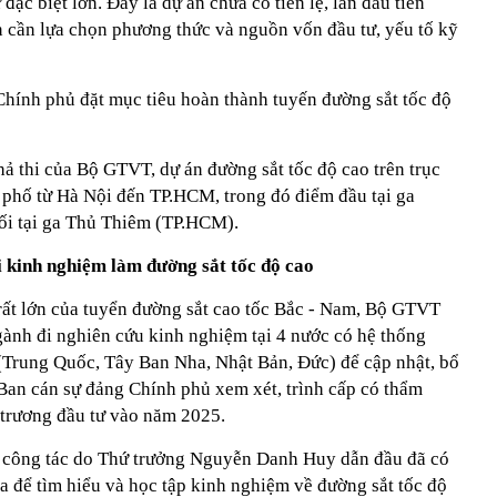
đặc biệt lớn. Đây là dự án chưa có tiền lệ, lần đầu tiên
n cần lựa chọn phương thức và nguồn vốn đầu tư, yếu tố kỹ
hính phủ đặt mục tiêu hoàn thành tuyến đường sắt tốc độ
ả thi của Bộ GTVT, dự án đường sắt tốc độ cao trên trục
h phố từ Hà Nội đến TP.HCM, trong đó điểm đầu tại ga
ối tại ga Thủ Thiêm (TP.HCM).
i kinh nghiệm làm đường sắt tốc độ cao
 rất lớn của tuyển đường sắt cao tốc Bắc - Nam, Bộ GTVT
gành đi nghiên cứu kinh nghiệm tại 4 nước có hệ thống
 (Trung Quốc, Tây Ban Nha, Nhật Bản, Đức) để cập nhật, bổ
 Ban cán sự đảng Chính phủ xem xét, trình cấp có thẩm
trương đầu tư vào năm 2025.
n công tác do Thứ trưởng Nguyễn Danh Huy dẫn đầu đã có
a để tìm hiểu và học tập kinh nghiệm về đường sắt tốc độ