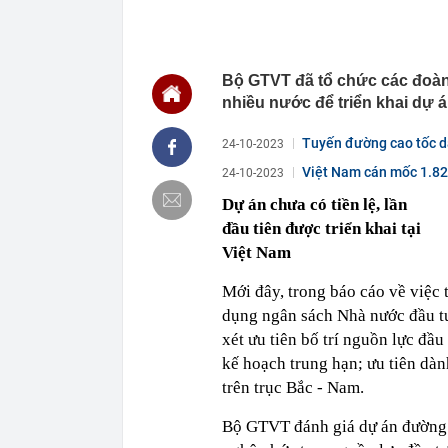
21:15
Nhật Bản lần 
21:09
Vết nứt trên 
năm tiết lộ đi
Bộ GTVT đã tổ chức các đoàn 
21:08
Một doanh ngh
nhiều nước để triển khai dự 
suốt 15 năm 
21:04
Vì sao nhiều 
Tuyến đường cao tốc dài
24-10-2023
đây mới là x
Việt Nam cán mốc 1.822
24-10-2023
20:54
Nhiều ngày trư
15,5 triệu đồn
Dự án chưa có tiền lệ, lần
20:52
Nơi “đại kỵ” k
đầu tiên được triển khai tại
20:50
Vì sao chủ tịc
Việt Nam
bị bắt?
20:41
Top xe sedan 
Mới đây, trong báo cáo về việc 
dụng ngân sách Nhà nước đầu tư
20:40
Ukraine hé lộ
xét ưu tiên bố trí nguồn lực đầu
kế hoạch trung hạn; ưu tiên dàn
trên trục Bắc - Nam.
Bộ GTVT đánh giá dự án đường s