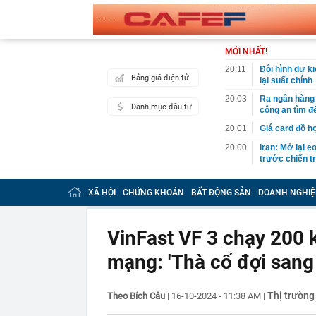
MỚI NHẤT!
20:11
Đội hình dự k
Bảng giá điện tử
lại suất chính
20:03
Ra ngân hàng 
Danh mục đầu tư
công an tìm đ
20:01
Giá card đồ h
20:00
Iran: Mở lại 
trước chiến t
19:59
Trước 31/8/20
doanh nghiệp 
XÃ HỘI
CHỨNG KHOÁN
BẤT ĐỘNG SẢN
DOANH NGHIỆ
19:49
Chuyên gia Ph
Campuchia
VinFast VF 3 chạy 200 k
19:40
Đem đấu giá b
Mất hết hóa đ
mạng: 'Thà cố đợi sang
19:37
Khánh Sky, Vu
gây náo loạn 
Thị trường
Theo Bích Câu
|
16-10-2024 - 11:38 AM
19:37
Lý do tên lửa
|
Ukraine