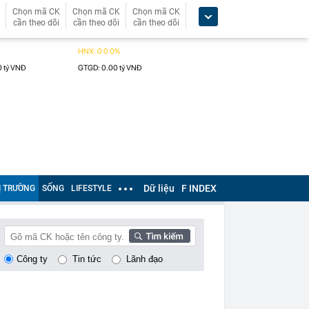
Chọn mã CK
Chọn mã CK
Chọn mã CK
cần theo dõi
cần theo dõi
cần theo dõi
Dữ liệu
F INDEX
Ị TRƯỜNG
SỐNG
LIFESTYLE
Công ty
Tin tức
Lãnh đạo