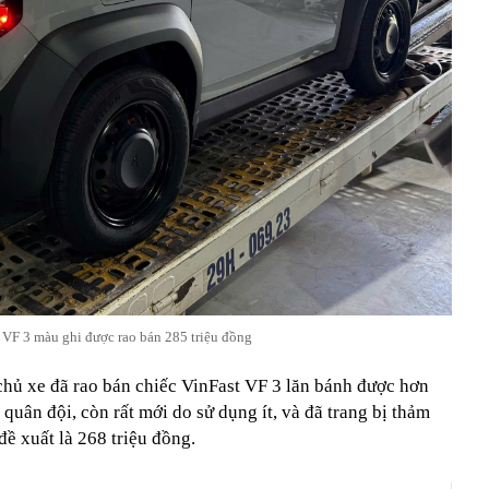
 VF 3 màu ghi được rao bán 285 triệu đồng
chủ xe đã rao bán chiếc VinFast VF 3 lăn bánh được hơn
quân đội, còn rất mới do sử dụng ít, và đã trang bị thảm
đề xuất là 268 triệu đồng.