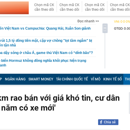
Chọn mã CK
Chọn mã CK
Chọn mã CK
Chọn mã CK
cần theo dõi
cần theo dõi
cần theo dõi
cần theo dõi
Đọc nhanh >>
iến Việt Nam vs Campuchia: Quang Hải, Xuân Son giành
rút 1,5 tỷ đồng tiền mặt, cặp vợ chồng "lọt tầm ngắm" bị
ến tận nhà
ọa dậy sóng ở châu Á, game thủ Việt Nam có “dính bão”?
eo biển Hormuz không đồng nghĩa khôi phục hiện trạng
ranh
26, hoàn thành kế hoạch cơ cấu lại vốn nhà nước tại
giai đoạn 2026-2030
P
NGÂN HÀNG
SMART MONEY
TÀI CHÍNH QUỐC TẾ
VĨ MÔ
KINH TẾ SỐ
TH
an Anh Tú: Việt Nam không nên vội vàng trước
m rao bán với giá khó tin, cư dân
ộ trang sức kim cương 25 tỷ của bà Trương Mỹ Lan:
ơn nhưng món đắt nhất giá 9,4 tỷ
 năm có xe mới'
a Quạt và Hồ Văn Khoa bị khởi tố sau loạt livestream
mạng xã hội
 đạn đạo Nga liên tục xuyên thủng lưới phòng không
Chia sẻ