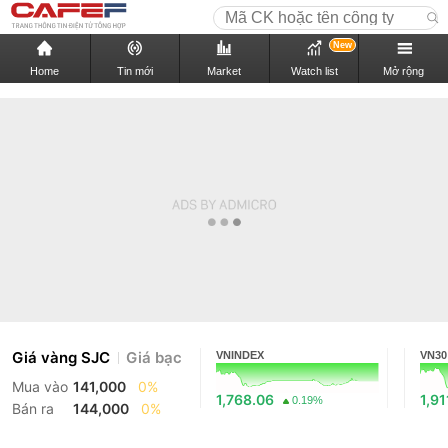
New
Home
Tin mới
Market
Watch list
Mở rộng
Giá vàng SJC
Giá bạc
VNINDEX
VN30
Mua vào
141,000
0%
1,768.06
1,91
0.19%
Bán ra
144,000
0%