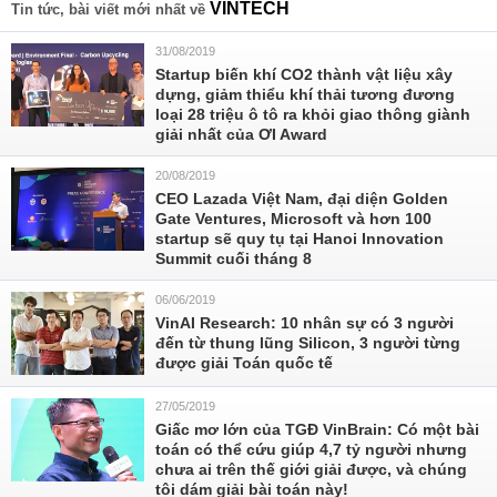
VINTECH
Tin tức, bài viết mới nhất về
31/08/2019
Startup biến khí CO2 thành vật liệu xây
dựng, giảm thiểu khí thải tương đương
loại 28 triệu ô tô ra khỏi giao thông giành
giải nhất của ƠI Award
20/08/2019
CEO Lazada Việt Nam, đại diện Golden
Gate Ventures, Microsoft và hơn 100
startup sẽ quy tụ tại Hanoi Innovation
Summit cuối tháng 8
06/06/2019
VinAI Research: 10 nhân sự có 3 người
đến từ thung lũng Silicon, 3 người từng
được giải Toán quốc tế
27/05/2019
Giấc mơ lớn của TGĐ VinBrain: Có một bài
toán có thể cứu giúp 4,7 tỷ người nhưng
chưa ai trên thế giới giải được, và chúng
tôi dám giải bài toán này!