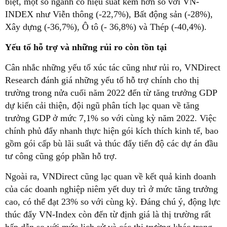
biệt, một số ngành có hiệu suất kém hơn so với VN-
INDEX như Viễn thông (-22,7%), Bất động sản (-28%),
Xây dựng (-36,7%), Ô tô (- 36,8%) và Thép (-40,4%).
Yếu tố hỗ trợ và những rủi ro còn tồn tại
Cân nhắc những yếu tố xúc tác cũng như rủi ro, VNDirect
Research đánh giá những yếu tố hỗ trợ chính cho thị
trường trong nửa cuối năm 2022 đến từ tăng trưởng GDP
dự kiến cải thiện, đội ngũ phân tích lạc quan về tăng
trưởng GDP ở mức 7,1% so với cùng kỳ năm 2022. Việc
chính phủ đẩy nhanh thực hiện gói kích thích kinh tế, bao
gồm gói cấp bù lãi suất và thúc đẩy tiến độ các dự án đầu
tư công cũng góp phần hỗ trợ.
Ngoài ra, VNDirect cũng lạc quan về kết quả kinh doanh
của các doanh nghiệp niêm yết duy trì ở mức tăng trưởng
cao, có thể đạt 23% so với cùng kỳ. Đáng chú ý, động lực
thúc đẩy VN-Index còn đến từ định giá là thị trường rất
hấp dẫn so với mức lịch sử và các thị trường khác trong