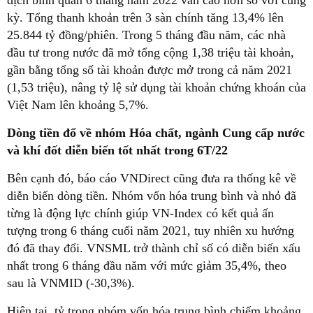
dịch bình quân 6 tháng năm 2022 vẫn cao hơn so với cùng
kỳ. Tổng thanh khoản trên 3 sàn chính tăng 13,4% lên
25.844 tỷ đồng/phiên. Trong 5 tháng đầu năm, các nhà
đầu tư trong nước đã mở tổng cộng 1,38 triệu tài khoản,
gần bằng tổng số tài khoản được mở trong cả năm 2021
(1,53 triệu), nâng tỷ lệ sử dụng tài khoản chứng khoán của
Việt Nam lên khoảng 5,7%.
Dòng tiền đổ về nhóm Hóa chất, ngành Cung cấp nước
và khí đốt diễn biến tốt nhất trong 6T/22
Bên cạnh đó, báo cáo VNDirect cũng đưa ra thống kê về
diễn biến dòng tiền. Nhóm vốn hóa trung bình và nhỏ đã
từng là động lực chính giúp VN-Index có kết quả ấn
tượng trong 6 tháng cuối năm 2021, tuy nhiên xu hướng
đó đã thay đổi. VNSML trở thành chỉ số có diễn biến xấu
nhất trong 6 tháng đầu năm với mức giảm 35,4%, theo
sau là VNMID (-30,3%).
Hiện tại, tỷ trọng nhóm vốn hóa trung bình chiếm khoảng