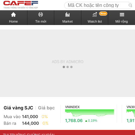
New
Home
Tin mới
Market
Watch list
Mở rộng
Giá vàng SJC
Giá bạc
VNINDEX
VN30
Mua vào
141,000
0%
1,768.06
1,91
0.19%
Bán ra
144,000
0%