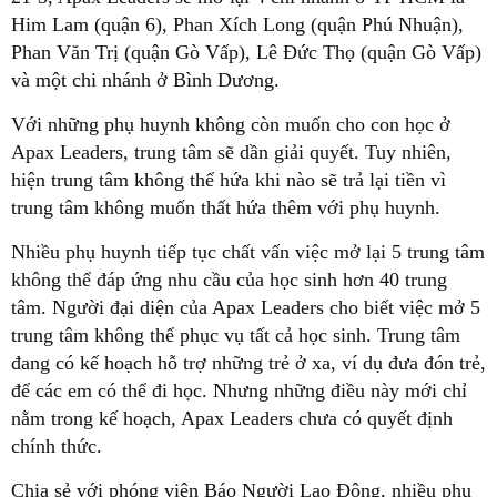
Him Lam (quận 6), Phan Xích Long (quận Phú Nhuận),
Phan Văn Trị (quận Gò Vấp), Lê Đức Thọ (quận Gò Vấp)
và một chi nhánh ở Bình Dương.
Với những phụ huynh không còn muốn cho con học ở
Apax Leaders, trung tâm sẽ dần giải quyết. Tuy nhiên,
hiện trung tâm không thể hứa khi nào sẽ trả lại tiền vì
trung tâm không muốn thất hứa thêm với phụ huynh.
Nhiều phụ huynh tiếp tục chất vấn việc mở lại 5 trung tâm
không thể đáp ứng nhu cầu của học sinh hơn 40 trung
tâm. Người đại diện của Apax Leaders cho biết việc mở 5
trung tâm không thể phục vụ tất cả học sinh. Trung tâm
đang có kế hoạch hỗ trợ những trẻ ở xa, ví dụ đưa đón trẻ,
để các em có thể đi học. Nhưng những điều này mới chỉ
nằm trong kế hoạch, Apax Leaders chưa có quyết định
chính thức.
Chia sẻ với phóng viên Báo Người Lao Động, nhiều phụ