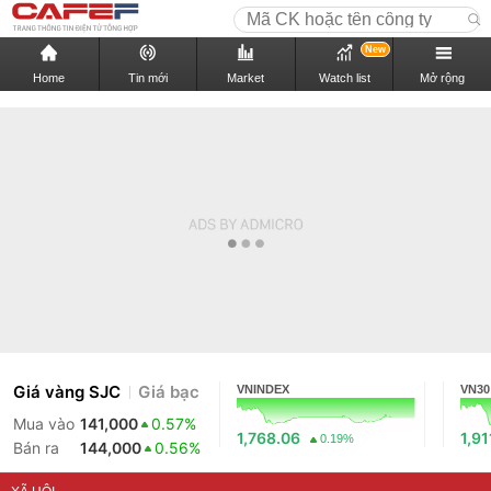
New
Home
Tin mới
Market
Watch list
Mở rộng
Giá vàng SJC
Giá bạc
VNINDEX
VN30
Mua vào
141,000
0.57%
1,768.06
1,91
0.19%
Bán ra
144,000
0.56%