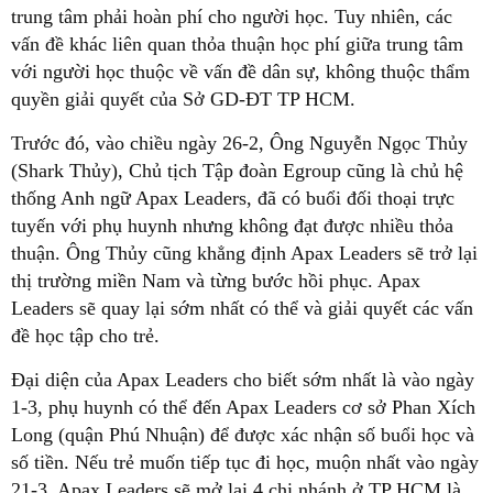
trung tâm phải hoàn phí cho người học. Tuy nhiên, các
vấn đề khác liên quan thỏa thuận học phí giữa trung tâm
với người học thuộc về vấn đề dân sự, không thuộc thẩm
quyền giải quyết của Sở GD-ĐT TP HCM.
Trước đó, vào chiều ngày 26-2, Ông Nguyễn Ngọc Thủy
(Shark Thủy), Chủ tịch Tập đoàn Egroup cũng là chủ hệ
thống Anh ngữ Apax Leaders, đã có buổi đối thoại trực
tuyến với phụ huynh nhưng không đạt được nhiều thỏa
thuận. Ông Thủy cũng khẳng định Apax Leaders sẽ trở lại
thị trường miền Nam và từng bước hồi phục. Apax
Leaders sẽ quay lại sớm nhất có thể và giải quyết các vấn
đề học tập cho trẻ.
Đại diện của Apax Leaders cho biết sớm nhất là vào ngày
1-3, phụ huynh có thể đến Apax Leaders cơ sở Phan Xích
Long (quận Phú Nhuận) để được xác nhận số buổi học và
số tiền. Nếu trẻ muốn tiếp tục đi học, muộn nhất vào ngày
21-3, Apax Leaders sẽ mở lại 4 chi nhánh ở TP HCM là