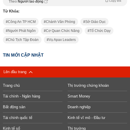
Copy link
Theo
Người lao động
Từ Khóa:
Công An TP HCM
Chánh Văn Phòng
Sở Giáo Dục
Người Phát Ngôn
Cơ Quan Chức Năng
Tổ Chức Dạy
Chủ Tịch Tập Đoàn
Vụ Apax Leaders
TIN MỚI CẬP NHẬT
Lên đầu trang
Trang chủ
Thị trường chứng khoán
Tài chính - Ngân hàng
Smart Money
Bất động sản
Doanh nghiệp
Tài chính quốc tế
Kinh tế vĩ mô - Đầu tư
Kinh tế số
Thị trường