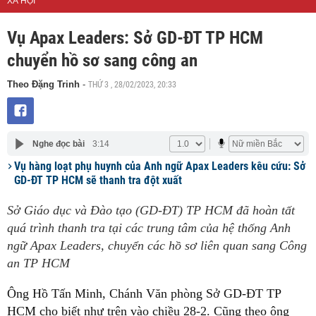
XÃ HỘI
Vụ Apax Leaders: Sở GD-ĐT TP HCM
chuyển hồ sơ sang công an
THỨ 3 , 28/02/2023, 20:33
Theo Đặng Trinh
-
Nghe đọc bài
3:14
Vụ hàng loạt phụ huynh của Anh ngữ Apax Leaders kêu cứu: Sở
GD-ĐT TP HCM sẽ thanh tra đột xuất
Sở Giáo dục và Đào tạo (GD-ĐT) TP HCM đã hoàn tất
quá trình thanh tra tại các trung tâm của hệ thống Anh
ngữ Apax Leaders, chuyển các hồ sơ liên quan sang Công
an TP HCM
Ông Hồ Tấn Minh, Chánh Văn phòng Sở GD-ĐT TP
HCM cho biết như trên vào chiều 28-2. Cũng theo ông