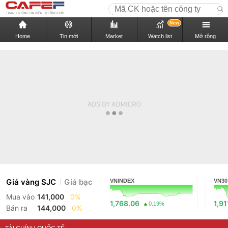
New
Home
Tin mới
Market
Watch list
Mở rộng
Giá vàng SJC
Giá bạc
VNINDEX
VN30
Mua vào
141,000
0%
1,768.06
1,91
0.19%
Bán ra
144,000
0%