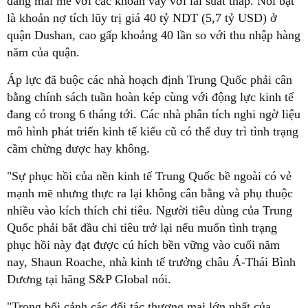
đang mải mê với các khoản vay với lãi suất thấp. Nổi bật
là khoản nợ tích lũy trị giá 40 tỷ NDT (5,7 tỷ USD) ở
quận Dushan, cao gấp khoảng 40 lần so với thu nhập hàng
năm của quận.
Áp lực đã buộc các nhà hoạch định Trung Quốc phải cân
bằng chính sách tuần hoàn kép cùng với động lực kinh tế
đang có trong 6 tháng tới. Các nhà phân tích nghi ngờ liệu
mô hình phát triển kinh tế kiểu cũ có thể duy trì tình trạng
cầm chừng được hay không.
"Sự phục hồi của nền kinh tế Trung Quốc bề ngoài có vẻ
mạnh mẽ nhưng thực ra lại không cân bằng và phụ thuộc
nhiều vào kích thích chi tiêu. Người tiêu dùng của Trung
Quốc phải bắt đầu chi tiêu trở lại nếu muốn tình trạng
phục hồi này đạt được cú hích bền vững vào cuối năm
nay, Shaun Roache, nhà kinh tế trưởng châu Á-Thái Bình
Dương tại hãng S&P Global nói.
"Trong bối cảnh các đối tác thương mại lớn nhất của