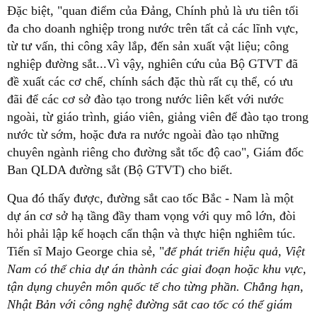
Đặc biệt, "quan điểm của Đảng, Chính phủ là ưu tiên tối
đa cho doanh nghiệp trong nước trên tất cả các lĩnh vực,
từ tư vấn, thi công xây lắp, đến sản xuất vật liệu; công
nghiệp đường sắt...Vì vậy, nghiên cứu của Bộ GTVT đã
đề xuất các cơ chế, chính sách đặc thù rất cụ thể, có ưu
đãi để các cơ sở đào tạo trong nước liên kết với nước
ngoài, từ giáo trình, giáo viên, giảng viên để đào tạo trong
nước từ sớm, hoặc đưa ra nước ngoài đào tạo những
chuyên ngành riêng cho đường sắt tốc độ cao", Giám đốc
Ban QLDA đường sắt (Bộ GTVT) cho biết.
Qua đó thấy được, đường sắt cao tốc Bắc - Nam là một
dự án cơ sở hạ tầng đầy tham vọng với quy mô lớn, đòi
hỏi phải lập kế hoạch cẩn thận và thực hiện nghiêm túc.
Tiến sĩ Majo George chia sẻ, "
để phát triển hiệu quả, Việt
Nam có thể chia dự án thành các giai đoạn hoặc khu vực,
tận dụng chuyên môn quốc tế cho từng phần. Chẳng hạn,
Nhật Bản với công nghệ đường sắt cao tốc có thể giám