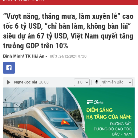
KINH TẾ VĨ MÔ - ĐẦU TƯ
“Vượt nắng, thắng mưa, làm xuyên lễ” cao
tốc 6 tỷ USD, “chỉ bàn làm, không bàn lùi”
siêu dự án 67 tỷ USD, Việt Nam quyết tăng
trưởng GDP trên 10%
THỨ 3 , 24/12/2024, 07:00
Bình Minh/ TK Hải An
-
Nghe đọc bài
10:03