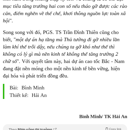
mục tiêu tăng trưởng hai con số nếu tháo gỡ được các rào
cản, điểm nghẽn về thể chế, khơi thông nguồn lực toàn xã
hội
".
Song song với đó, PGS. TS Trần Đình Thiên cũng cho
biết, "
một dự án hạ tầng mà Thủ tướng đi gỡ nhiều lần
làm khí thế trỗi dậy, nếu chúng ta gỡ khó như thế thì
không có lý gì mà nền kinh tế không thể tăng trưởng 2
chữ số
". Với quyết tâm này, hai dự án cao tốc Bắc - Nam
đang đặt nền móng cho một nền kinh tế bền vững, hiện
đại hóa và phát triển đồng đều.
Bài:
Bình Minh
Thiết kế:
Hải An
Bình Minh/ TK Hải An
Copy link
Theo
Nhịp sống thị trường