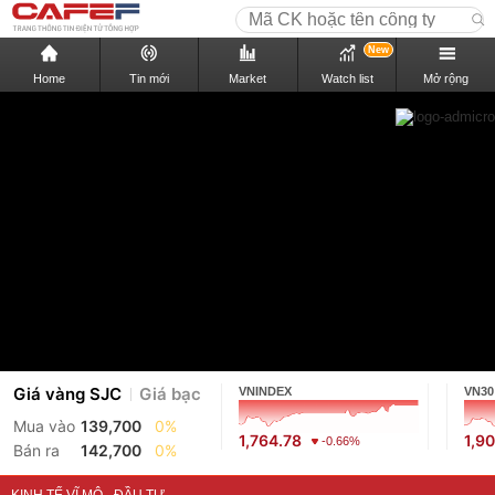
New
Home
Tin mới
Market
Watch list
Mở rộng
Giá vàng SJC
Giá bạc
VNINDEX
VN30
Mua vào
139,700
0%
1,764.78
1,9
-0.66%
Bán ra
142,700
0%