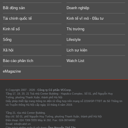
Bất động sản
Doanh nghiệp
Tài chính quốc tế
Kinh tế vĩ mô - Đầu tư
Kinh tế số
Thị trường
Sống
Lifestyle
Xã hội
Lịch sự kiện
Báo cáo phân tích
Watch List
eMagazine
© Copyright 2007 - 2026 -
Công ty Cổ phần VCCorp.
Tầng 17, 19, 20, 21 Toà nhà Center Building - Hapulico Complex, Số 01, phố Nguyễn Huy
Tưởng, phường Thanh Xuân, thành phố Hà Nội
Giấy phép thiết lập trang thông tin điện tử tổng hợp trên mạng số 2216/GP-TTĐT do Sở Thông tin
và Truyền thông Hà Nội cấp ngày 10 tháng 4 năm 2019.
Tầng 21, tòa nhà Center Building.
Địa chỉ: Số 01, phố Nguyễn Huy Tưởng, phường Thanh Xuân, thành phố Hà Nội
Điện thoại: 024 7309 5555 Máy lẻ 292. Fax: 024-39744082
Email: info@cafef.vn
Chịu trách nhiệm quản lý nội dung:
Ông Nguyễn Thế Tân