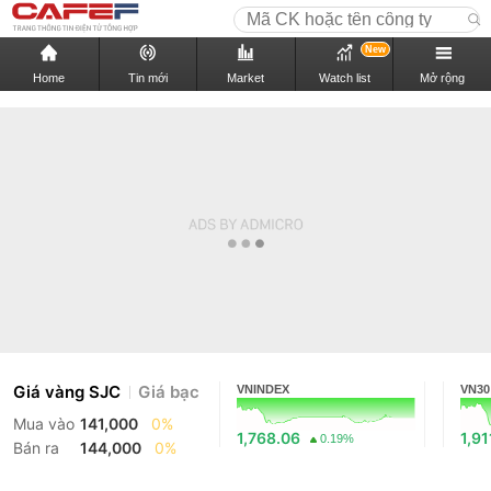
New
Home
Tin mới
Market
Watch list
Mở rộng
Giá vàng SJC
Giá bạc
VNINDEX
VN30
Mua vào
141,000
0%
1,768.06
1,91
0.19%
Bán ra
144,000
0%