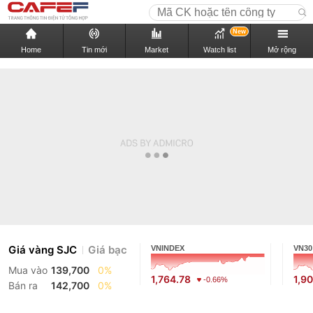
New
Home
Tin mới
Market
Watch list
Mở rộng
Giá vàng SJC
Giá bạc
VNINDEX
VN30
Mua vào
139,700
0%
1,764.78
1,9
-0.66%
Bán ra
142,700
0%