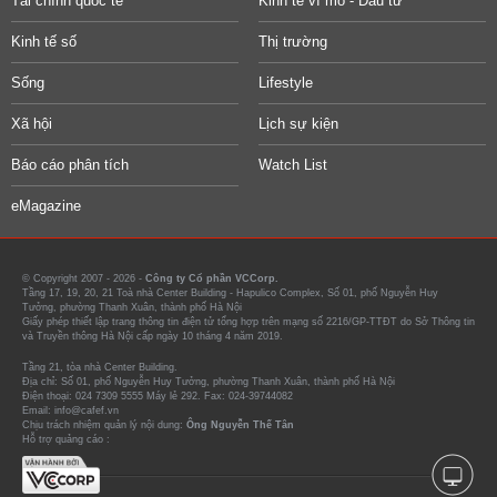
Tài chính quốc tế
Kinh tế vĩ mô - Đầu tư
Kinh tế số
Thị trường
Sống
Lifestyle
Xã hội
Lịch sự kiện
Báo cáo phân tích
Watch List
eMagazine
© Copyright 2007 - 2026 -
Công ty Cổ phần VCCorp.
Tầng 17, 19, 20, 21 Toà nhà Center Building - Hapulico Complex, Số 01, phố Nguyễn Huy
Tưởng, phường Thanh Xuân, thành phố Hà Nội
Giấy phép thiết lập trang thông tin điện tử tổng hợp trên mạng số 2216/GP-TTĐT do Sở Thông tin
và Truyền thông Hà Nội cấp ngày 10 tháng 4 năm 2019.
Tầng 21, tòa nhà Center Building.
Địa chỉ: Số 01, phố Nguyễn Huy Tưởng, phường Thanh Xuân, thành phố Hà Nội
Điện thoại: 024 7309 5555 Máy lẻ 292. Fax: 024-39744082
Email: info@cafef.vn
Chịu trách nhiệm quản lý nội dung:
Ông Nguyễn Thế Tân
Hỗ trợ quảng cáo :