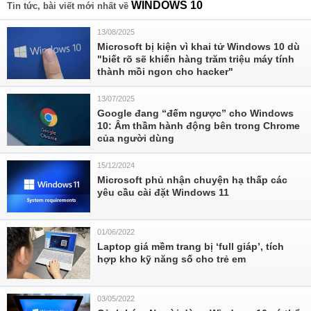
WINDOWS 10
Tin tức, bài viết mới nhất về
13/08/2025
Microsoft bị kiện vì khai tử Windows 10 dù
"biết rõ sẽ khiến hàng trăm triệu máy tính
thành mồi ngon cho hacker"
13/07/2025
Google đang “đếm ngược” cho Windows
10: Âm thầm hành động bên trong Chrome
của người dùng
15/12/2024
Microsoft phủ nhận chuyện hạ thấp các
yêu cầu cài đặt Windows 11
01/06/2022
Laptop giá mềm trang bị ‘full giáp’, tích
hợp kho kỹ năng số cho trẻ em
03/05/2022