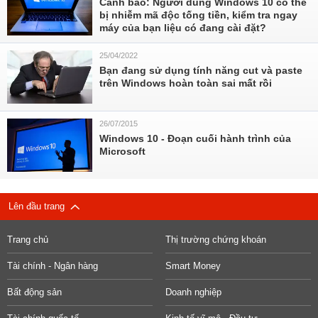
Cảnh báo: Người dùng Windows 10 có thể
bị nhiễm mã độc tống tiền, kiểm tra ngay
máy của bạn liệu có đang cài đặt?
25/04/2022
Bạn đang sử dụng tính năng cut và paste
trên Windows hoàn toàn sai mất rồi
26/07/2015
Windows 10 - Đoạn cuối hành trình của
Microsoft
Lên đầu trang
Trang chủ
Thị trường chứng khoán
Tài chính - Ngân hàng
Smart Money
Bất động sản
Doanh nghiệp