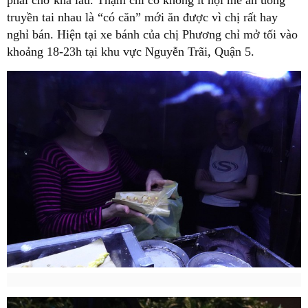
phải chờ khá lâu. Thậm chí có không ít hội mê ăn uống
truyền tai nhau là “có căn” mới ăn được vì chị rất hay
nghỉ bán. Hiện tại xe bánh của chị Phương chỉ mở tối vào
khoảng 18-23h tại khu vực Nguyễn Trãi, Quận 5.