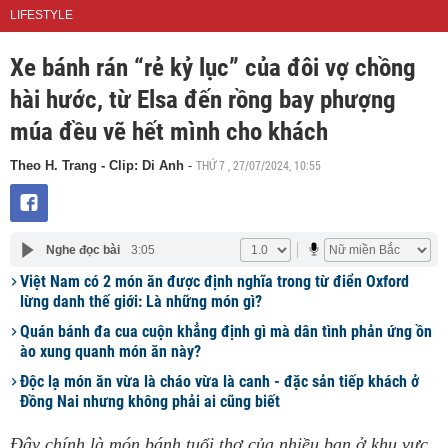
LIFESTYLE
Xe bánh rán “rẻ kỷ lục” của đôi vợ chồng
hài hước, từ Elsa đến rồng bay phượng
múa đều vẽ hết mình cho khách
THỨ 7 , 27/07/2024, 10:55
Theo H. Trang - Clip: Di Anh
-
Nghe đọc bài
3:05
Việt Nam có 2 món ăn được định nghĩa trong từ điển Oxford
lừng danh thế giới: Là những món gì?
Quán bánh đa cua cuộn khẳng định gì mà dân tình phản ứng ồn
ào xung quanh món ăn này?
Độc lạ món ăn vừa là cháo vừa là canh - đặc sản tiếp khách ở
Đồng Nai nhưng không phải ai cũng biết
Đây chính là món bánh tuổi thơ của nhiều bạn ở khu vực