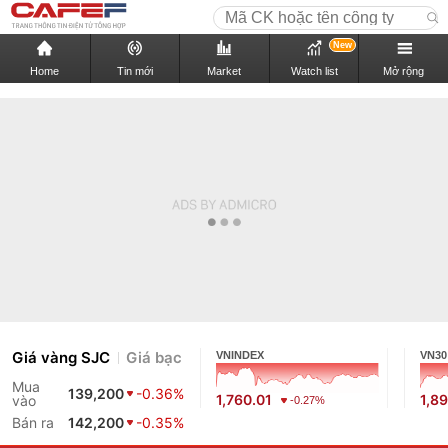
New
Home
Tin mới
Market
Watch list
Mở rộng
Giá vàng SJC
Giá bạc
VNINDEX
VN30
Mua
139,200
-0.36%
1,760.01
1,89
vào
-0.27%
Bán ra
142,200
-0.35%