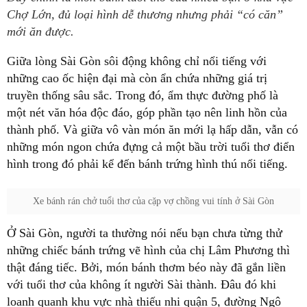
Chợ Lớn, đủ loại hình dễ thương nhưng phải “có căn”
mới ăn được.
Giữa lòng Sài Gòn sôi động không chỉ nổi tiếng với
những cao ốc hiện đại mà còn ẩn chứa những giá trị
truyền thống sâu sắc. Trong đó, ẩm thực đường phố là
một nét văn hóa độc đáo, góp phần tạo nên linh hồn của
thành phố. Và giữa vô vàn món ăn mới lạ hấp dẫn, vẫn có
những món ngon chứa đựng cả một bầu trời tuổi thơ điển
hình trong đó phải kể đến bánh trứng hình thú nổi tiếng.
Xe bánh rán chở tuổi thơ của cặp vợ chồng vui tính ở Sài Gòn
Ở Sài Gòn, người ta thường nói nếu bạn chưa từng thử
những chiếc bánh trứng vẽ hình của chị Lâm Phương thì
thật đáng tiếc. Bởi, món bánh thơm béo này đã gắn liền
với tuổi thơ của không ít người Sài thành. Đâu đó khi
loanh quanh khu vực nhà thiếu nhi quận 5, đường Ngô