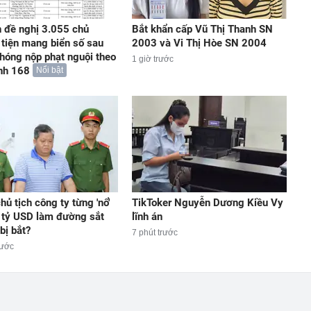
 đề nghị 3.055 chủ
Bắt khẩn cấp Vũ Thị Thanh SN
tiện mang biển số sau
2003 và Vi Thị Hòe SN 2004
hóng nộp phạt nguội theo
1 giờ trước
nh 168
Nổi bật
hủ tịch công ty từng 'nổ'
TikToker Nguyễn Dương Kiều Vy
 tỷ USD làm đường sắt
lĩnh án
bị bắt?
7 phút trước
rước