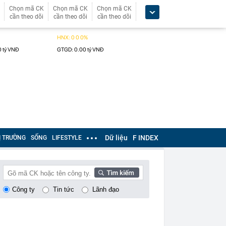
Chọn mã CK
Chọn mã CK
Chọn mã CK
cần theo dõi
cần theo dõi
cần theo dõi
Dữ liệu
F INDEX
Ị TRƯỜNG
SỐNG
LIFESTYLE
Công ty
Tin tức
Lãnh đạo