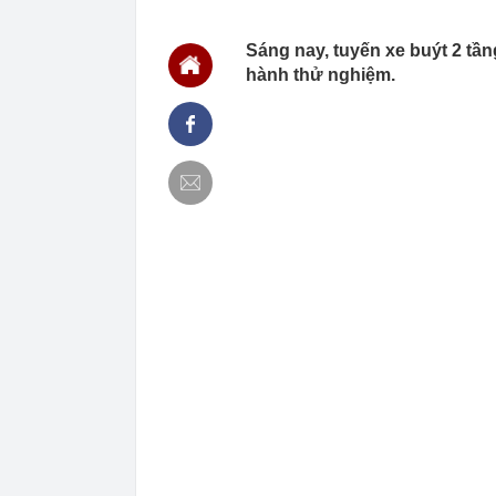
00:01
VNPT nắm giữ 
Viettel Global
Sáng nay, tuyến xe buýt 2 tầng
00:01
Nắm trong ta
MWG chỉ nga
hành thử nghiệm.
00:01
Khám xét ngôi
5 thỏi vàng gi
23:28
4 dấu hiệu nh
23:12
Quốc gia có l
vượt Hàn Quốc
23:01
Người bán trá
nghề lại kiểm 
23:00
Tiếp viên tàu
sao nhiều hơn
22:34
Cụ bà 70 tuổi
biết bí quyết
22:34
Ngôi nhà chứ
22:31
Giá vàng vượt
22:30
Một doanh ngh
22:08
Lời khuyên ch