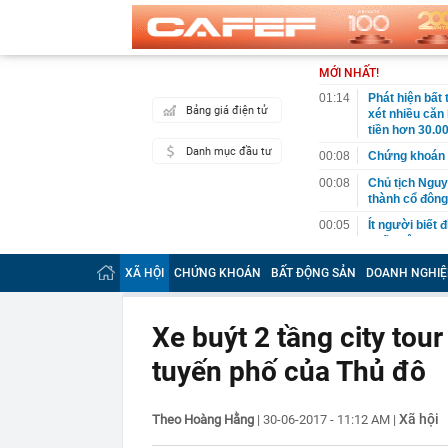
MỚI NHẤT!
01:14
Phát hiện bất
Bảng giá điện tử
xét nhiều căn
tiền hơn 30.00
Danh mục đầu tư
00:08
Chứng khoán 
00:08
Chủ tịch Nguy
thành cổ đông
00:05
Ít người biết 
nhất biên cươ
trekking
XÃ HỘI
CHỨNG KHOÁN
BẤT ĐỘNG SẢN
DOANH NGHIỆ
00:05
Việt Nam có 1
giường bệnh, 
2026"
Xe buýt 2 tầng city tou
00:05
56 mã chứng k
tuyến phố của Thủ đô
00:03
Một doanh ngh
năm 2026, lợ
00:03
Chứng khoán 
Xã hội
Theo Hoàng Hằng
|
30-06-2017 - 11:12 AM
|
ngay trong th