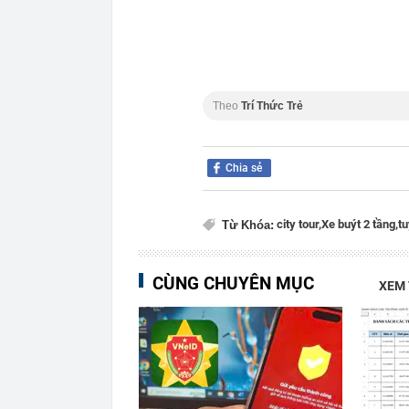
Theo
Trí Thức Trẻ
Chia sẻ
city tour,
Xe buýt 2 tầng,
tu
Từ Khóa:
CÙNG CHUYÊN MỤC
XEM