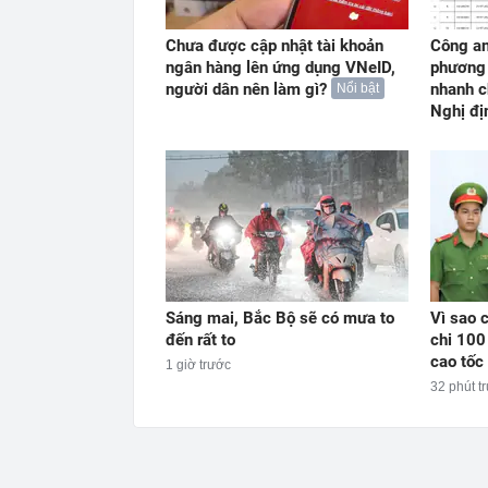
Chưa được cập nhật tài khoản
Công an
ngân hàng lên ứng dụng VNeID,
phương 
người dân nên làm gì?
nhanh c
Nổi bật
Nghị đị
Sáng mai, Bắc Bộ sẽ có mưa to
Vì sao c
đến rất to
chi 100
cao tốc 
1 giờ trước
32 phút t