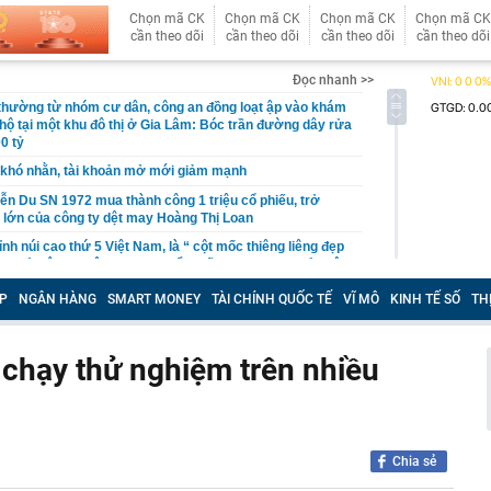
Chọn mã CK
Chọn mã CK
Chọn mã CK
Chọn mã CK
cần theo dõi
cần theo dõi
cần theo dõi
cần theo dõi
Đọc nhanh >>
 thường từ nhóm cư dân, công an đồng loạt ập vào khám
 hộ tại một khu đô thị ở Gia Lâm: Bóc trần đường dây rửa
0 tỷ
khó nhằn, tài khoản mở mới giảm mạnh
ễn Du SN 1972 mua thành công 1 triệu cổ phiếu, trở
 lớn của công ty dệt may Hoàng Thị Loan
đỉnh núi cao thứ 5 Việt Nam, là “ cột mốc thiêng liêng đẹp
ng” ở độ cao trên 3.000m, điểm đến "trong mơ" của dân
P
NGÂN HÀNG
SMART MONEY
TÀI CHÍNH QUỐC TẾ
VĨ MÔ
KINH TẾ SỐ
TH
 hệ thống y khoa tư nhân sở hữu 14 bệnh viện, 2.900
vừa được vinh danh "Hệ thống Y khoa tốt nhất Việt Nam
r chạy thử nghiệm trên nhiều
hoán bị HoSE cắt margin trong tháng 8
iệp Việt thu hơn 1 tỷ USD ở nước ngoài trong nửa đầu
i nhuận tăng hơn 120%
Vietcap dự phóng VN-Index có thể chạm mốc 1.885 điểm
Chia sẻ
áng 8