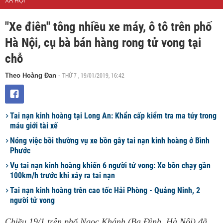
XÃ HỘI
"Xe điên" tông nhiều xe máy, ô tô trên phố
Hà Nội, cụ bà bán hàng rong tử vong tại
chỗ
THỨ 7 , 19/01/2019, 16:42
Theo Hoàng Đan
-
Tai nạn kinh hoàng tại Long An: Khẩn cấp kiểm tra ma túy trong
máu giới tài xế
Nóng việc bồi thường vụ xe bồn gây tai nạn kinh hoàng ở Bình
Phước
Vụ tai nạn kinh hoàng khiến 6 người tử vong: Xe bồn chạy gần
100km/h trước khi xảy ra tai nạn
Tai nạn kinh hoàng trên cao tốc Hải Phòng - Quảng Ninh, 2
người tử vong
Chiều 19/1 trên phố Ngọc Khánh (Ba Đình, Hà Nội) đã