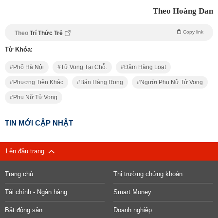
Theo Hoàng Đan
Copy link
Theo
Trí Thức Trẻ
Từ Khóa:
Phố Hà Nội
Tử Vong Tại Chỗ.
Đâm Hàng Loạt
Phương Tiện Khác
Bán Hàng Rong
Người Phụ Nữ Tử Vong
Phụ Nữ Tử Vong
TIN MỚI CẬP NHẬT
Lên đầu trang
Trang chủ
Thị trường chứng khoán
Tài chính - Ngân hàng
Smart Money
Bất động sản
Doanh nghiệp