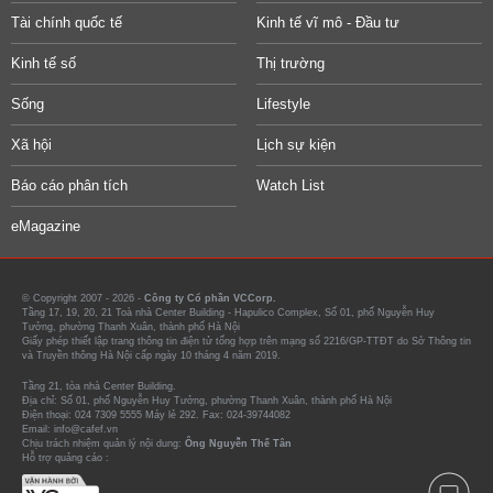
Tài chính quốc tế
Kinh tế vĩ mô - Đầu tư
Kinh tế số
Thị trường
Sống
Lifestyle
Xã hội
Lịch sự kiện
Báo cáo phân tích
Watch List
eMagazine
© Copyright 2007 - 2026 -
Công ty Cổ phần VCCorp.
Tầng 17, 19, 20, 21 Toà nhà Center Building - Hapulico Complex, Số 01, phố Nguyễn Huy
Tưởng, phường Thanh Xuân, thành phố Hà Nội
Giấy phép thiết lập trang thông tin điện tử tổng hợp trên mạng số 2216/GP-TTĐT do Sở Thông tin
và Truyền thông Hà Nội cấp ngày 10 tháng 4 năm 2019.
Tầng 21, tòa nhà Center Building.
Địa chỉ: Số 01, phố Nguyễn Huy Tưởng, phường Thanh Xuân, thành phố Hà Nội
Điện thoại: 024 7309 5555 Máy lẻ 292. Fax: 024-39744082
Email: info@cafef.vn
Chịu trách nhiệm quản lý nội dung:
Ông Nguyễn Thế Tân
Hỗ trợ quảng cáo :