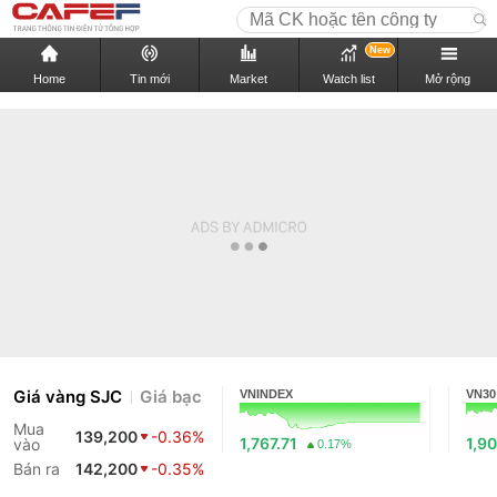
New
Home
Tin mới
Market
Watch list
Mở rộng
Giá vàng SJC
Giá bạc
VNINDEX
VN30
Mua
139,200
-0.36%
1,767.71
1,90
vào
0.17%
Bán ra
142,200
-0.35%