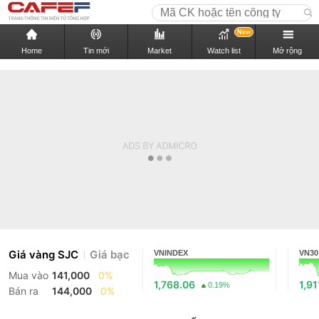
New
Home
Tin mới
Market
Watch list
Mở rộng
Giá vàng SJC
Giá bạc
VNINDEX
VN30
Mua vào
141,000
0%
1,768.06
1,91
0.19%
Bán ra
144,000
0%