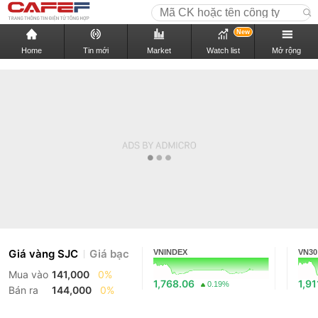
New
Home
Tin mới
Market
Watch list
Mở rộng
Giá vàng SJC
Giá bạc
VNINDEX
VN30
Mua vào
141,000
0%
1,768.06
1,91
0.19%
Bán ra
144,000
0%