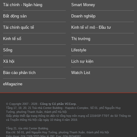
Tài chính - Ngân hàng
Smart Money
Bất động sản
Doanh nghiệp
Tài chính quốc tế
Kinh tế vĩ mô - Đầu tư
Kinh tế số
Thị trường
Sống
Lifestyle
Xã hội
Lịch sự kiện
Báo cáo phân tích
Watch List
eMagazine
© Copyright 2007 - 2026 -
Công ty Cổ phần VCCorp.
Tầng 17, 19, 20, 21 Toà nhà Center Building - Hapulico Complex, Số 01, phố Nguyễn Huy
Tưởng, phường Thanh Xuân, thành phố Hà Nội
Giấy phép thiết lập trang thông tin điện tử tổng hợp trên mạng số 2216/GP-TTĐT do Sở Thông tin
và Truyền thông Hà Nội cấp ngày 10 tháng 4 năm 2019.
Tầng 21, tòa nhà Center Building.
Địa chỉ: Số 01, phố Nguyễn Huy Tưởng, phường Thanh Xuân, thành phố Hà Nội
Điện thoại: 024 7309 5555 Máy lẻ 292. Fax: 024-39744082