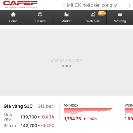
New
Home
Tin mới
Market
Watch list
Mở rộng
Giá vàng SJC
Giá bạc
VNINDEX
VN30
Mua
139,700
-0.43%
1,764.78
1,9
vào
-0.66%
Bán ra
142,700
-0.42%