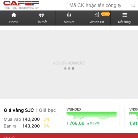
New
Home
Tin mới
Market
Watch list
Mở rộng
Giá vàng SJC
Giá bạc
VNINDEX
VN30
Mua vào
140,200
0%
1,768.06
1,91
0.19%
Bán ra
143,200
0%