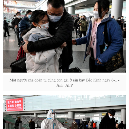
Một người cha đoàn tụ cùng con gái ở sân bay Bắc Kinh ngày 8-1 -
Ảnh: AFP