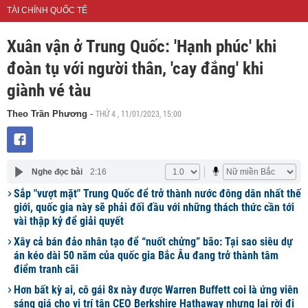
TÀI CHÍNH QUỐC TẾ
Xuân vận ở Trung Quốc: 'Hạnh phúc' khi
đoàn tụ với người thân, 'cay đắng' khi
giành vé tàu
THỨ 4 , 11/01/2023, 15:00
Theo Trần Phương
-
Nghe đọc bài
2:16
Sắp "vượt mặt" Trung Quốc để trở thành nước đông dân nhất thế
giới, quốc gia này sẽ phải đối đầu với những thách thức cần tới
vài thập kỷ để giải quyết
Xây cả bán đảo nhân tạo để “nuốt chửng” bão: Tại sao siêu dự
án kéo dài 50 năm của quốc gia Bắc Âu đang trở thành tâm
điểm tranh cãi
Hơn bất kỳ ai, cô gái 8x này được Warren Buffett coi là ứng viên
sáng giá cho vị trí tân CEO Berkshire Hathaway nhưng lại rời đi