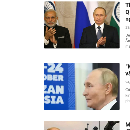
T
Q
n
29
De
Ấn
mạ
“
v
24
Cá
ki
ph
M