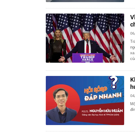
V
c
06
Tr
ng
xa
c
K
h
04
Mộ
đỉ