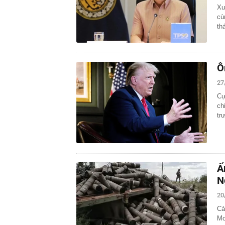
Xu
cù
th
Ô
27
Cự
ch
tr
Ấ
N
20
Cá
Mo