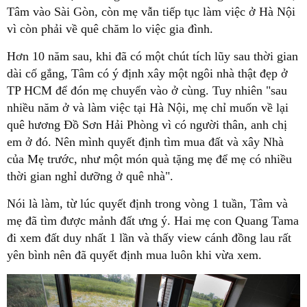
Tâm vào Sài Gòn, còn mẹ vẫn tiếp tục làm việc ở Hà Nội
vì còn phải về quê chăm lo việc gia đình.
Hơn 10 năm sau, khi đã có một chút tích lũy sau thời gian
dài cố gắng, Tâm có ý định xây một ngôi nhà thật đẹp ở
TP HCM để đón mẹ chuyển vào ở cùng. Tuy nhiên "sau
nhiều năm ở và làm việc tại Hà Nội, mẹ chỉ muốn về lại
quê hương Đồ Sơn Hải Phòng vì có người thân, anh chị
em ở đó. Nên mình quyết định tìm mua đất và xây Nhà
của Mẹ trước, như một món quà tặng mẹ để mẹ có nhiều
thời gian nghỉ dưỡng ở quê nhà".
Nói là làm, từ lúc quyết định trong vòng 1 tuần, Tâm và
mẹ đã tìm được mảnh đất ưng ý. Hai mẹ con Quang Tama
đi xem đất duy nhất 1 lần và thấy view cánh đồng lau rất
yên bình nên đã quyết định mua luôn khi vừa xem.