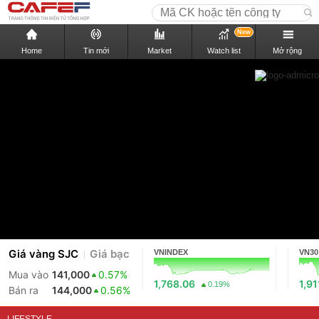
New
Home
Tin mới
Market
Watch list
Mở rộng
Giá vàng SJC
Giá bạc
VNINDEX
VN30
Mua vào
141,000
0.57%
1,768.06
1,91
0.19%
Bán ra
144,000
0.56%