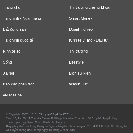
Trang chủ
Thị trường chứng khoán
Tài chính - Ngân hàng
Smart Money
Bất động sản
Doanh nghiệp
Tài chính quốc tế
Kinh tế vĩ mô - Đầu tư
Kinh tế số
Thị trường
Sống
Lifestyle
Xã hội
Lịch sự kiện
Báo cáo phân tích
Watch List
eMagazine
© Copyright 2007 - 2026 -
Công ty Cổ phần VCCorp.
Tầng 17, 19, 20, 21 Toà nhà Center Building - Hapulico Complex, Số 01, phố Nguyễn Huy
Tưởng, phường Thanh Xuân, thành phố Hà Nội
Giấy phép thiết lập trang thông tin điện tử tổng hợp trên mạng số 2216/GP-TTĐT do Sở Thông tin
và Truyền thông Hà Nội cấp ngày 10 tháng 4 năm 2019.