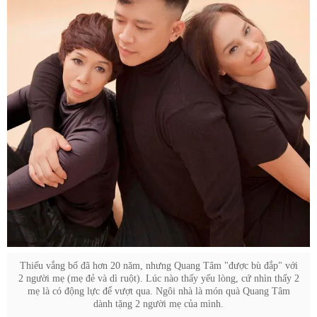
Thiếu vắng bố đã hơn 20 năm, nhưng Quang Tâm "được bù đắp" với
2 người mẹ (mẹ đẻ và dì ruột). Lúc nào thấy yếu lòng, cứ nhìn thấy 2
mẹ là có động lực để vượt qua. Ngôi nhà là món quà Quang Tâm
dành tặng 2 người mẹ của mình.