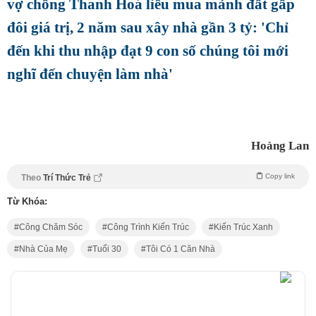
vợ chồng Thanh Hoá liều mua mảnh đất gấp
đôi giá trị, 2 năm sau xây nhà gần 3 tỷ: 'Chỉ
đến khi thu nhập đạt 9 con số chúng tôi mới
nghĩ đến chuyện làm nhà'
Hoàng Lan
Copy link
Theo
Trí Thức Trẻ
Từ Khóa:
Công Chăm Sóc
Công Trình Kiến Trúc
Kiến Trúc Xanh
Nhà Của Mẹ
Tuổi 30
Tôi Có 1 Căn Nhà