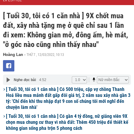
LIFESTYLE
[ Tuổi 30, tôi có 1 căn nhà ] 9X chốt mua
đất, xây nhà tặng mẹ ở quê chỉ sau 1 lần
đi xem: Không gian mở, đông ấm, hè mát,
"ở góc nào cũng nhìn thấy nhau"
THỨ 7 , 12/03/2022, 10:13
Hoàng Lan
-
Nghe đọc bài
4:52
[ Tuổi 30, tôi có 1 căn nhà ] Có 500 triệu, cặp vợ chồng Thanh
Hoá liều mua mảnh đất gấp đôi giá trị, 2 năm sau xây nhà gần 3
tỷ: 'Chỉ đến khi thu nhập đạt 9 con số chúng tôi mới nghĩ đến
chuyện làm nhà'
[ Tuổi 30, tôi có 1 căn nhà ] Có gần 4 tỷ đồng, nữ giảng viên 9X
chọn mua chung cư thay vì nhà đất: Thêm 450 triệu để thiết kế
không gian sống pha trộn 5 phong cách