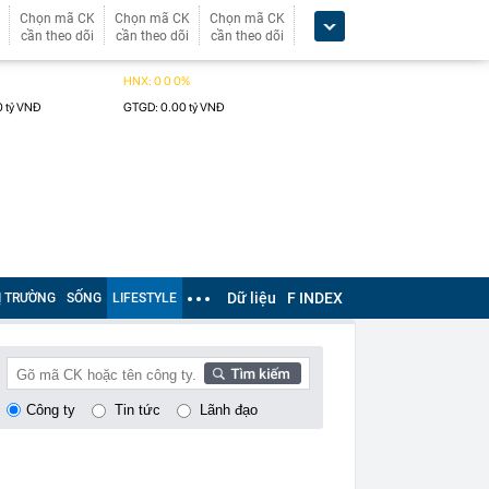
Chọn mã CK
Chọn mã CK
Chọn mã CK
cần theo dõi
cần theo dõi
cần theo dõi
Dữ liệu
F INDEX
Ị TRƯỜNG
SỐNG
LIFESTYLE
Công ty
Tin tức
Lãnh đạo