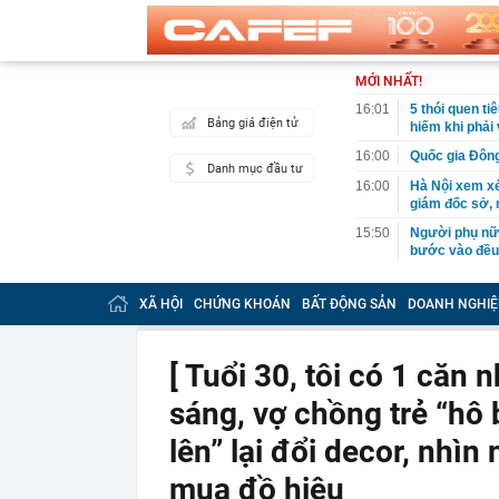
MỚI NHẤT!
16:01
5 thói quen ti
Bảng giá điện tử
hiếm khi phải
16:00
Quốc gia Đông
Danh mục đầu tư
16:00
Hà Nội xem x
giám đốc sở,
15:50
Người phụ nữ 
bước vào đều 
15:49
Vì sao một số
YouTube?
XÃ HỘI
CHỨNG KHOÁN
BẤT ĐỘNG SẢN
DOANH NGHIỆ
15:45
Tập đoàn Trun
15:30
Phát hiện nhiề
[ Tuổi 30, tôi có 1 căn
15:30
Ngọc Trinh th
sáng, vợ chồng trẻ “hô 
15:27
Tập đoàn Đèo 
đầu tư dự kiế
lên” lại đổi decor, nhì
15:27
Vừa đi nắng v
mua đồ hiệu
hại