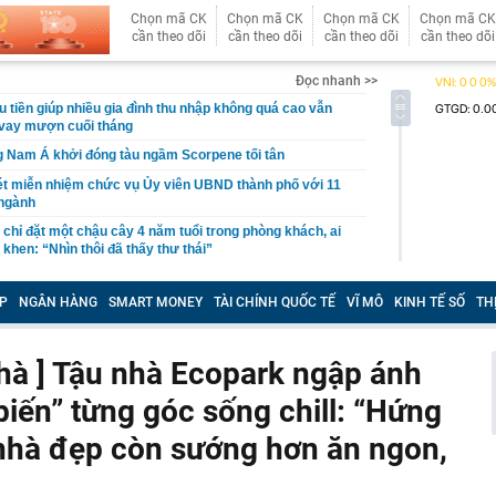
Chọn mã CK
Chọn mã CK
Chọn mã CK
Chọn mã CK
cần theo dõi
cần theo dõi
cần theo dõi
cần theo dõi
Đọc nhanh >>
êu tiền giúp nhiều gia đình thu nhập không quá cao vẫn
 vay mượn cuối tháng
 Nam Á khởi đóng tàu ngầm Scorpene tối tân
ét miễn nhiệm chức vụ Ủy viên UBND thành phố với 11
 ngành
chỉ đặt một chậu cây 4 năm tuổi trong phòng khách, ai
khen: “Nhìn thôi đã thấy thư thái”
 điện thoại Android không còn chạy được ứng dụng
P
NGÂN HÀNG
SMART MONEY
TÀI CHÍNH QUỐC TẾ
VĨ MÔ
KINH TẾ SỐ
TH
g Quốc đề xuất nhiều dự án lớn tại Quảng Trị
u túi bọc chứa 21 tỷ đồng tiền mặt trôi dạt vào bờ biển
 nhà ] Tậu nhà Ecopark ngập ánh
ông báo đóng cửa nhà hàng sau 2 năm
biến” từng góc sống chill: “Hứng
Cả đang nghiên cứu đầu tư nhiều dự án với tổng mức
n gần 350.000 tỷ đồng
n nhà đẹp còn sướng hơn ăn ngon,
ề đã đứng trước quạt mạnh: Thói quen tưởng mát lại gây