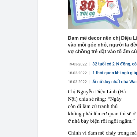
Đam mê decor nên chị Diệu Li
vào mỗi góc nhỏ, người ta đều
vợ chồng trẻ đặt vào tổ ấm c
32 tuổi có 2 tỷ đồng, 
19-03-2022
1 thói quen khi ngủ gi
18-03-2022
Ái nữ duy nhất nhà Warr
18-03-2022
ngượng”...
Chị Nguyễn Diệu Linh (Hà
Nội) chia sẻ rằng: “Ngày
còn đi làm cứ tranh thủ
không phải lên cơ quan thì sẽ ở
ở nhà bày biện rồi ngồi ngắm.”
Chính vì đam mê chảy trong máu