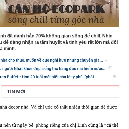
nh đã dành hẳn 70% không gian sống để chill. Nhìn
 dễ dàng nhận ra tâm huyết và tình yêu rất lớn mà đôi
ủa mình.
có nhà cho thuê, muốn về quê nghỉ hưu nhưng chuyên gia...
úp người Nhật khỏe đẹp, sống thọ hàng đầu mà hiếm nước...
en Buffett: Hơn 20 tuổi mới biết cha là tỷ phú, “phát
TIN MỚI
 nhà decor nhà. Và chỉ ước có thật nhiều thời gian để được
 nên từ ngày bé, phòng riêng của chị Linh cũng là “cả thế