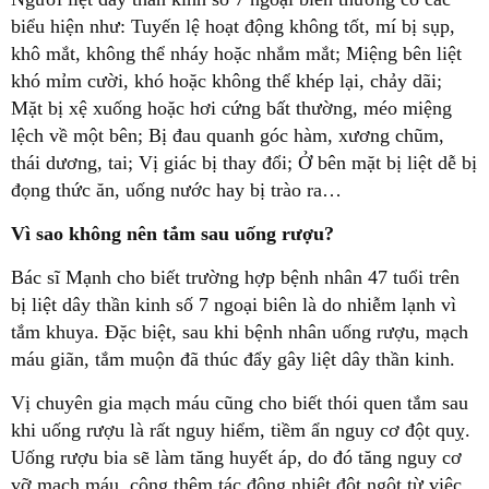
biểu hiện như: Tuyến lệ hoạt động không tốt, mí bị sụp,
khô mắt, không thể nháy hoặc nhắm mắt; Miệng bên liệt
khó mỉm cười, khó hoặc không thể khép lại, chảy dãi;
Mặt bị xệ xuống hoặc hơi cứng bất thường, méo miệng
lệch về một bên; Bị đau quanh góc hàm, xương chũm,
thái dương, tai; Vị giác bị thay đổi; Ở bên mặt bị liệt dễ bị
đọng thức ăn, uống nước hay bị trào ra…
Vì sao không nên tắm sau uống rượu?
Bác sĩ Mạnh cho biết trường hợp bệnh nhân 47 tuổi trên
bị liệt dây thần kinh số 7 ngoại biên là do nhiễm lạnh vì
tắm khuya. Đặc biệt, sau khi bệnh nhân uống rượu, mạch
máu giãn, tắm muộn đã thúc đẩy gây liệt dây thần kinh.
Vị chuyên gia mạch máu cũng cho biết thói quen tắm sau
khi uống rượu là rất nguy hiểm, tiềm ẩn nguy cơ đột quỵ.
Uống rượu bia sẽ làm tăng huyết áp, do đó tăng nguy cơ
vỡ mạch máu, cộng thêm tác động nhiệt đột ngột từ việc