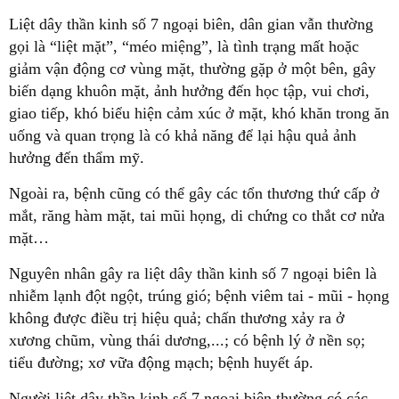
Liệt dây thần kinh số 7 ngoại biên, dân gian vẫn thường
gọi là “liệt mặt”, “méo miệng”, là tình trạng mất hoặc
giảm vận động cơ vùng mặt, thường gặp ở một bên, gây
biến dạng khuôn mặt, ảnh hưởng đến học tập, vui chơi,
giao tiếp, khó biểu hiện cảm xúc ở mặt, khó khăn trong ăn
uống và quan trọng là có khả năng để lại hậu quả ảnh
hưởng đến thẩm mỹ.
Ngoài ra, bệnh cũng có thể gây các tổn thương thứ cấp ở
mắt, răng hàm mặt, tai mũi họng, di chứng co thắt cơ nửa
mặt…
Nguyên nhân gây ra liệt dây thần kinh số 7 ngoại biên là
nhiễm lạnh đột ngột, trúng gió; bệnh viêm tai - mũi - họng
không được điều trị hiệu quả; chấn thương xảy ra ở
xương chũm, vùng thái dương,...; có bệnh lý ở nền sọ;
tiểu đường; xơ vữa động mạch; bệnh huyết áp.
Người liệt dây thần kinh số 7 ngoại biên thường có các