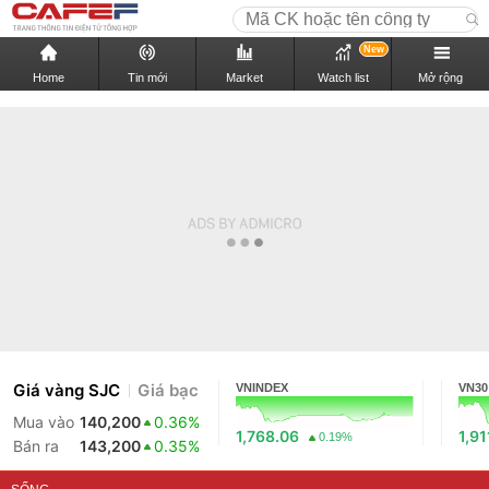
New
Home
Tin mới
Market
Watch list
Mở rộng
Giá vàng SJC
Giá bạc
VNINDEX
VN30
Mua vào
140,200
0.36%
1,768.06
1,91
0.19%
Bán ra
143,200
0.35%