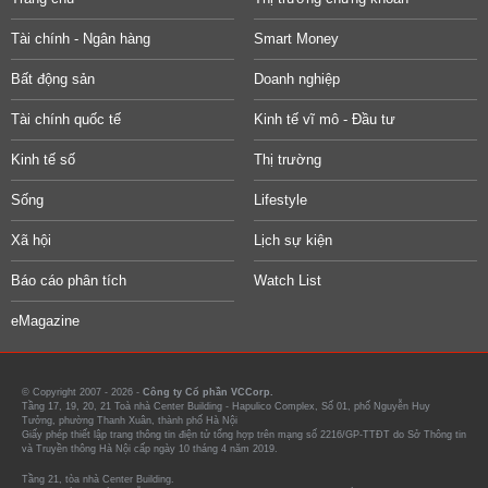
Tài chính - Ngân hàng
Smart Money
Bất động sản
Doanh nghiệp
Tài chính quốc tế
Kinh tế vĩ mô - Đầu tư
Kinh tế số
Thị trường
Sống
Lifestyle
Xã hội
Lịch sự kiện
Báo cáo phân tích
Watch List
eMagazine
© Copyright 2007 - 2026 -
Công ty Cổ phần VCCorp.
Tầng 17, 19, 20, 21 Toà nhà Center Building - Hapulico Complex, Số 01, phố Nguyễn Huy
Tưởng, phường Thanh Xuân, thành phố Hà Nội
Giấy phép thiết lập trang thông tin điện tử tổng hợp trên mạng số 2216/GP-TTĐT do Sở Thông tin
và Truyền thông Hà Nội cấp ngày 10 tháng 4 năm 2019.
Tầng 21, tòa nhà Center Building.