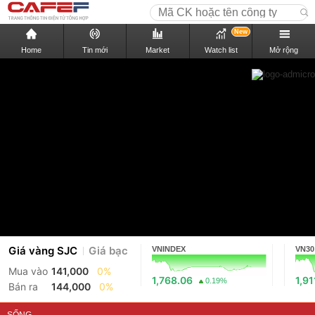
New
Home
Tin mới
Market
Watch list
Mở rộng
Giá vàng SJC
Giá bạc
VNINDEX
VN30
Mua vào
141,000
0%
1,768.06
1,91
0.19%
Bán ra
144,000
0%