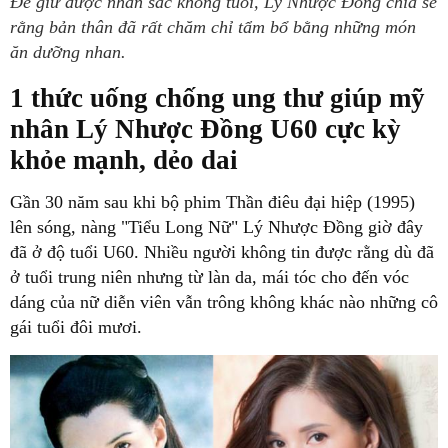
Để giữ được nhan sắc không tuổi, Lý Nhược Đồng chia sẻ
rằng bản thân đã rất chăm chỉ tẩm bổ bằng những món
ăn dưỡng nhan.
1 thức uống chống ung thư giúp mỹ
nhân Lý Nhược Đồng U60 cực kỳ
khỏe mạnh, dẻo dai
Gần 30 năm sau khi bộ phim Thần điêu đại hiệp (1995)
lên sóng, nàng "Tiểu Long Nữ" Lý Nhược Đồng giờ đây
đã ở độ tuổi U60. Nhiều người không tin được rằng dù đã
ở tuổi trung niên nhưng từ làn da, mái tóc cho đến vóc
dáng của nữ diễn viên vẫn trông không khác nào những cô
gái tuổi đôi mươi.