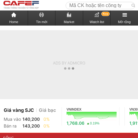
New
Home
Tin mới
Market
Watch list
Mở rộng
Giá vàng SJC
Giá bạc
VNINDEX
VN30
Mua vào
140,200
0%
1,768.06
1,91
0.19%
Bán ra
143,200
0%