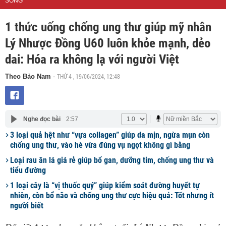
SỐNG
1 thức uống chống ung thư giúp mỹ nhân
Lý Nhược Đồng U60 luôn khỏe mạnh, dẻo
dai: Hóa ra không lạ với người Việt
THỨ 4 , 19/06/2024, 12:48
Theo Bảo Nam
-
Nghe đọc bài
2:57
3 loại quả hệt như “vựa collagen” giúp da mịn, ngừa mụn còn
chống ung thư, vào hè vừa đúng vụ ngọt không gì bằng
Loại rau ăn lá giá rẻ giúp bổ gan, dưỡng tim, chống ung thư và
tiểu đường
1 loại cây là “vị thuốc quý” giúp kiểm soát đường huyết tự
nhiên, còn bổ não và chống ung thư cực hiệu quả: Tốt nhưng ít
người biết