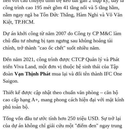
liền với câu chuyện đình trệ kéo dài gần 2 thập kỷ, đây là
công trình cao 195 mét gồm 41 tầng nổi và 5 tầng hầm,
nằm ngay ngã ba Tôn Đức Thắng, Hàm Nghi và Võ Văn
Kiệt, TP.HCM.
Dự án khởi công từ năm 2007 do Công ty CP M&C làm
chủ đầu tư nhưng bị tạm ngưng sau khủng hoảng tài
chính, trở thành "cao ốc chết" suốt nhiều năm.
Đến năm 2021, công trình được CTCP Quản lý và Phát
triển Viva Land, một đơn vị thuộc hệ sinh thái của Tập
đoàn
Vạn Thịnh Phát
mua lại và đổi tên thành IFC One
Saigon.
Thiết kế được cập nhật theo chuẩn văn phòng – căn hộ
cao cấp hạng A+, mang phong cách hiện đại với mặt kính
phủ toàn bộ.
Tổng vốn đầu tư ước tính hơn 250 triệu USD. Sự trở lại
của dự án không chỉ giải cứu một "điểm đen" ngay trung