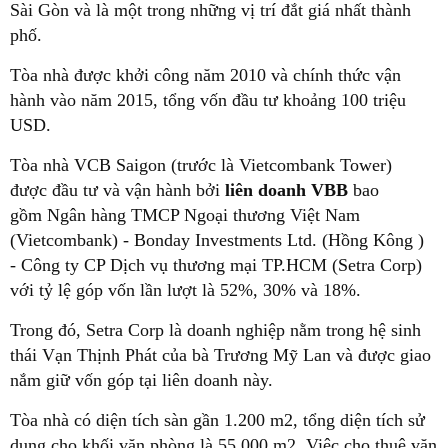
Sài Gòn và là một trong những vị trí đắt giá nhất thành
phố.
Tòa nhà được khởi công năm 2010 và chính thức vận
hành vào năm 2015, tổng vốn đầu tư khoảng 100 triệu
USD.
Tòa nhà VCB Saigon (trước là Vietcombank Tower)
được đầu tư và vận hành bởi
liên doanh VBB
bao
gồm Ngân hàng TMCP Ngoại thương Việt Nam
(Vietcombank) - Bonday Investments Ltd. (Hồng Kông )
- Công ty CP Dịch vụ thương mại TP.HCM (Setra Corp)
với tỷ lệ góp vốn lần lượt là 52%, 30% và 18%.
Trong đó, Setra Corp là doanh nghiệp nằm trong hệ sinh
thái Vạn Thịnh Phát của bà Trương Mỹ Lan và được giao
nắm giữ vốn góp tại liên doanh này.
Tòa nhà có diện tích sàn gần 1.200 m2, tổng diện tích sử
dụng cho khối văn phòng là 55.000 m2. Việc cho thuê văn