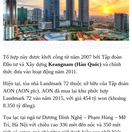
Tổ hợp này được khởi công từ năm 2007 bởi Tập đoàn
Đầu tư và Xây dựng
Keangnam (Hàn Quốc)
và chính
thức đưa vào hoạt động năm 2011.
Hiện tại, tòa nhà Landmark 72 thuộc sở hữu của Tập đoàn
AON (AON plc). AON đã mua lại khu phức hợp
Landmark 72 vào năm 2015, với giá 454 tỷ won (khoảng
8.350 tỷ đồng).
Tọa lạc tại ngã tư Dương Đình Nghệ – Phạm Hùng – Mễ
Trì , Hà Nội với chiều cao 336 mét đến nóc và 350 mét
tính cả anten, toà nhà từng giữ danh hiệu cao nhất Việt