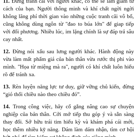
11.
Đừng tranh cãi với người khác, có thể sẽ làm giảm tư
cách của bạn. Người thông minh và khí chất ngời ngời
không lãng phí thời gian vào những cuộc tranh cãi vô bổ,
cũng không dùng ngôn từ "đao to búa lớn" để giap tiếp
với đối phương. Nhiều lúc, im lặng chính là sự đáp trả sâu
cay nhất.
12.
Đừng nói xấu sau lưng người khác. Hành động này
vừa làm mất phẩm giá của bản thân vừa rước thị phi vào
mình. "Họa từ miệng mà ra", người có khí chất luôn hiểu
rõ để tránh xa.
13.
Rèn luyện năng lực tư duy, giữ vững chủ kiến, đừng
“gió thổi chiều nào theo chiều đó”.
14.
Trong công việc, hãy cố gắng nâng cao sự chuyện
nghiệp của bản thân. Cởi mở tiếp thu góp ý và sẵn sàng
thay đổi. Sở hữu trái tim hiếu kỳ và khám phá cái mới,
học thêm nhiều kỹ năng. Dám làm dám nhận, tìm cơ hội
bứt phá để tìm kiếm sự khẳng định của riêng mình.