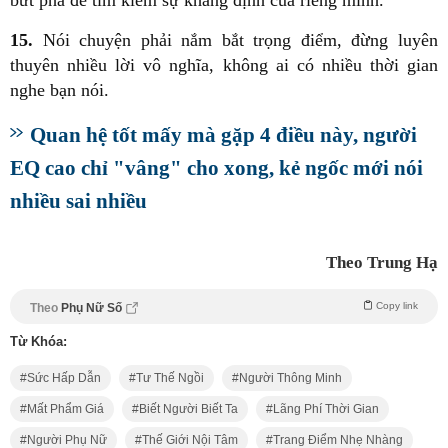
15.
Nói chuyện phải nắm bắt trọng điểm, đừng luyên
thuyên nhiều lời vô nghĩa, không ai có nhiều thời gian
nghe bạn nói.
Quan hệ tốt mấy mà gặp 4 điều này, người
EQ cao chỉ "vâng" cho xong, kẻ ngốc mới nói
nhiều sai nhiều
Theo Trung Hạ
Copy link
Theo
Phụ Nữ Số
Từ Khóa:
Sức Hấp Dẫn
Tư Thế Ngồi
Người Thông Minh
Mất Phẩm Giá
Biết Người Biết Ta
Lãng Phí Thời Gian
Người Phụ Nữ
Thế Giới Nội Tâm
Trang Điểm Nhẹ Nhàng