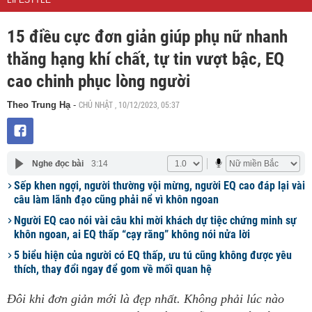
LIFESTYLE
15 điều cực đơn giản giúp phụ nữ nhanh
thăng hạng khí chất, tự tin vượt bậc, EQ
cao chinh phục lòng người
CHỦ NHẬT , 10/12/2023, 05:37
Theo Trung Hạ
-
Nghe đọc bài
3:14
Sếp khen ngợi, người thường vội mừng, người EQ cao đáp lại vài
câu làm lãnh đạo cũng phải nể vì khôn ngoan
Người EQ cao nói vài câu khi mời khách dự tiệc chứng minh sự
khôn ngoan, ai EQ thấp “cạy răng” không nói nửa lời
5 biểu hiện của người có EQ thấp, ưu tú cũng không được yêu
thích, thay đổi ngay để gom về mối quan hệ
Đôi khi đơn giản mới là đẹp nhất. Không phải lúc nào