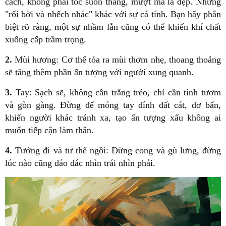
cách, không phải tóc suôn thẳng, mượt mà là đẹp. Nhưng
"rối bời và nhếch nhác" khác với sự cá tính. Bạn hãy phân
biệt rõ ràng, một sự nhầm lẫn cũng có thể khiến khí chất
xuống cấp trầm trọng.
2.
Mùi hương: Cơ thể tỏa ra mùi thơm nhẹ, thoang thoảng
sẽ tăng thêm phần ấn tượng với người xung quanh.
3.
Tay: Sạch sẽ, không cần trắng trẻo, chỉ cần tinh tươm
và gòn gàng. Đừng để móng tay dính đất cát, dơ bẩn,
khiến người khác tránh xa, tạo ấn tượng xấu không ai
muốn tiếp cận làm thân.
4.
Tướng đi và tư thế ngồi: Đừng cong và gù lưng, đừng
lúc nào cũng dáo dác nhìn trái nhìn phải.