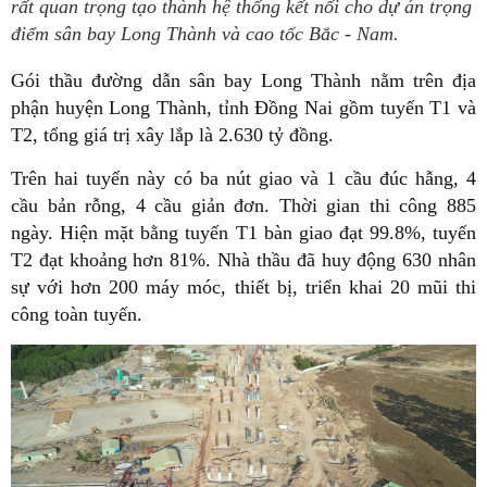
rất quan trọng tạo thành hệ thống kết nối cho dự án trọng
điểm sân bay Long Thành và cao tốc Bắc - Nam.
Gói thầu đường dẫn sân bay Long Thành nằm trên địa
phận huyện Long Thành, tỉnh Đồng Nai gồm tuyến T1 và
T2, tổng giá trị xây lắp là 2.630 tỷ đồng.
Trên hai tuyến này có ba nút giao và 1 cầu đúc hẫng, 4
cầu bản rỗng, 4 cầu giản đơn. Thời gian thi công 885
ngày. Hiện mặt bằng tuyến T1 bàn giao đạt 99.8%, tuyến
T2 đạt khoảng hơn 81%. Nhà thầu đã huy động 630 nhân
sự với hơn 200 máy móc, thiết bị, triển khai 20 mũi thi
công toàn tuyến.