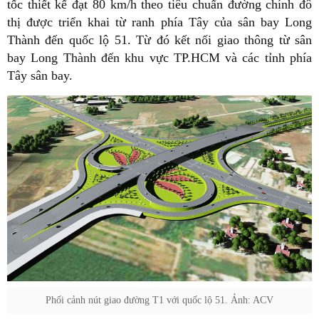
tốc thiết kế đạt 80 km/h theo tiêu chuẩn đường chính đô
thị được triển khai từ ranh phía Tây của sân bay Long
Thành đến quốc lộ 51. Từ đó kết nối giao thông từ sân
bay Long Thành đến khu vực TP.HCM và các tỉnh phía
Tây sân bay.
Phối cảnh nút giao đường T1 với quốc lộ 51. Ảnh: ACV