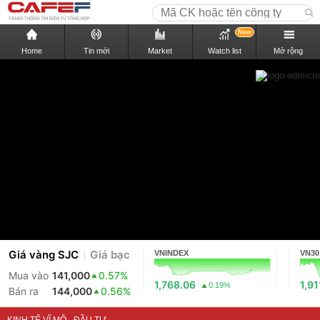
New
Home
Tin mới
Market
Watch list
Mở rộng
Giá vàng SJC
Giá bạc
VNINDEX
VN30
Mua vào
141,000
0.57%
1,768.06
1,91
0.19%
Bán ra
144,000
0.56%