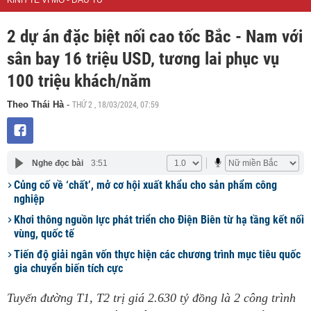
KINH TẾ VĨ MÔ - ĐẦU TƯ
2 dự án đặc biệt nối cao tốc Bắc - Nam với
sân bay 16 triệu USD, tương lai phục vụ
100 triệu khách/năm
THỨ 2 , 18/03/2024, 07:59
Theo Thái Hà
-
Nghe đọc bài
3:51
Củng cố về ‘chất’, mở cơ hội xuất khẩu cho sản phẩm công
nghiệp
Khơi thông nguồn lực phát triển cho Điện Biên từ hạ tầng kết nối
vùng, quốc tế
Tiến độ giải ngân vốn thực hiện các chương trình mục tiêu quốc
gia chuyển biến tích cực
Tuyến đường T1, T2 trị giá 2.630 tỷ đồng là 2 công trình