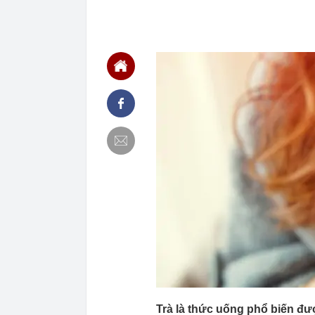
19:15
Vietlott 6/8 -
6/8/2026
19:15
Lãi suất ngân
MB, Sacomban
19:14
Công ty con c
19:10
Suzuki Burgma
E10, gây sức
19:09
Cuộc đua mới 
cạnh tranh ưu
19:09
Công an xác m
Nguyễn Thị P
ngân hàng làm
19:05
Diva Mỹ Linh 
năm mới có 1 l
19:01
Khoan sâu 850 
nước, đủ dùn
Trà là thức uống phổ biến đư