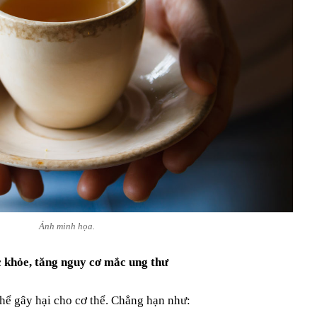
Ảnh minh họa.
c khỏe, tăng nguy cơ mắc ung thư
hể gây hại cho cơ thể. Chẳng hạn như: