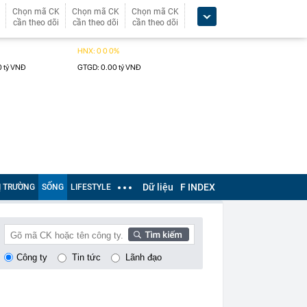
Chọn mã CK
Chọn mã CK
Chọn mã CK
cần theo dõi
cần theo dõi
cần theo dõi
Dữ liệu
F INDEX
Ị TRƯỜNG
SỐNG
LIFESTYLE
Công ty
Tin tức
Lãnh đạo