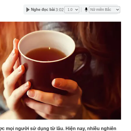
 Xổ số Power 6/55 - Kết quả xổ số Vietlott hôm nay
3:02
Nghe đọc bài
 hàng 6/8 tại Agribank, Vietcombank, BIDV, VietinBank,
k, HDBank,...
ủa HAGL chốt thời gian IPO 18,8 triệu cổ phiếu
n 400 ABS trình làng bản nâng cấp tương thích xăng
 ép lên Honda SH350i và Yamaha XMAX 300
trên thị trường thẻ tín dụng: Các ngân hàng chuyển từ
 đãi sang "may đo" trải nghiệm cho từng khách hàng
inh giao dịch chuyển khoản 747.500.000 đồng giữa
hương Hoa và Trần Văn Phúc: 1 người được mời đến
 việc
và giảng viên thanh nhạc đắt show nhất Việt Nam: 11
ời xin lỗi
mét, phát hiện 1,78 triệu tấn kim loại, lập kỷ lục cả
g hàng trăm năm
ợc mọi người sử dụng từ lâu. Hiện nay, nhiều nghiên