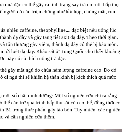
rà quá đặc có thể gây ra tình trạng say trà do ruột hấp thụ
số người có các triệu chứng như hồi hộp, chóng mặt, run
ứa nhiều caffeine, theophylline,... đặc biệt nếu uống lúc
 thành dạ dày và gây tăng tiết axit dạ dày. Theo thời gian,
và tổn thương gây viêm, thành dạ dày có thể bị bào mòn.
ẫn tới loét dạ dày. Khảo sát ở Trung Quốc cho thấy khoảng
c này có sở thích uống trà đặc.
ó thể gây mất ngủ do chứa hàm lượng caffeine cao. Do đó
ờ đi ngủ thì sẽ khiến hệ thần kinh bị kích thích quá mức
ụ một số chất dinh dưỡng: Một số nghiên cứu chỉ ra rằng
ó thể cản trở quá trình hấp thụ sắt của cơ thể, đồng thời có
min B1 trong thực phẩm gây táo bón. Tuy nhiên, các nghiên
ục và cần nghiên cứu thêm.