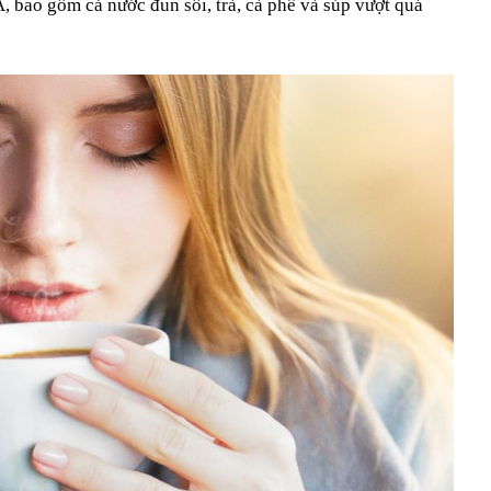
A, bao gồm cả nước đun sôi, trà, cà phê và súp vượt quá