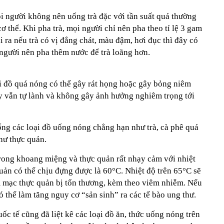
 người không nên uống trà đặc với tần suất quá thường
ơ thể. Khi pha trà, mọi người chỉ nên pha theo tỉ lệ 3 gam
i ra nếu trà có vị đắng chát, màu đậm, hơi đục thì đây có
i người nên pha thêm nước để trà loãng hơn.
 đồ quá nóng có thể gây rát họng hoặc gây bỏng niêm
y vẫn tự lành và không gây ảnh hưởng nghiêm trọng tới
ng các loại đồ uống nóng chẳng hạn như trà, cà phê quá
thư thực quản.
rong khoang miệng và thực quản rất nhạy cảm với nhiệt
uản có thể chịu đựng được là 60°C. Nhiệt độ trên 65°C sẽ
 mạc thực quản bị tổn thương, kèm theo viêm nhiễm. Nếu
có thể làm tăng nguy cơ “sản sinh” ra các tế bào ung thư.
 tế cũng đã liệt kê các loại đồ ăn, thức uống nóng trên