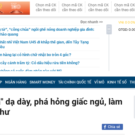
Chọn mã CK
Chọn mã CK
Chọn mã CK
Chọn mã CK
cần theo dõi
cần theo dõi
cần theo dõi
cần theo dõi
Đọc nhanh >>
 tử”, “công chúa” ngồi ghế nóng doanh nghiệp gia đình:
 hào quang
hất nhì Việt Nam U45 đi khắp thế gian, đến Tây Tạng
iều
n hàng lại có hình chữ nhật bo tròn 4 góc?
, cây cảnh trăm tỷ: Có dấu hiệu rửa tiền không?
 không có cuộc đàm phán nào với Mỹ
 nhận tiền chuyển nhầm nhưng không trả
P
NGÂN HÀNG
SMART MONEY
TÀI CHÍNH QUỐC TẾ
VĨ MÔ
KINH TẾ SỐ
TH
báo đỏ" về rủi ro lừa đảo gắn mác "vé nội bộ"
tỷ đồng tiền mặt và loạt thiết bị bí mật trong một căn hộ
á" dạ dày, phá hỏng giấc ngủ, làm
ỷ phú Phạm Nhật Vượng cán mốc 60 đại lý tại quốc gia
thư
 khởi tố Võ Thị Mai SN 1973 cùng 8 người khác
aldo khoe dàn siêu xe triệu USD trong gara cá nhân
Chia sẻ
ét nơi ở của Huấn Hoa Hồng