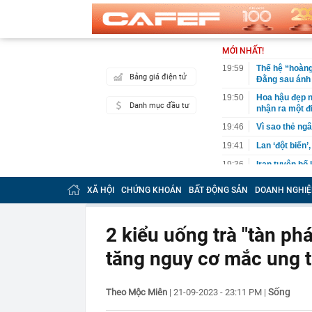
MỚI NHẤT!
19:59
Thế hệ “hoàng
Bảng giá điện tử
Đằng sau ánh
19:50
Hoa hậu đẹp n
Danh mục đầu tư
nhận ra một đ
19:46
Vì sao thẻ ngâ
19:41
Lan ‘đột biến’
19:36
Iran tuyên bố
19:30
Lãnh án tù vì
XÃ HỘI
CHỨNG KHOÁN
BẤT ĐỘNG SẢN
DOANH NGHIỆ
19:29
VPBank "cảnh 
19:29
Tịch thu 65,5 
2 kiểu uống trà "tàn ph
19:25
Hãng xe của t
1,4 tỷ dân
tăng nguy cơ mắc ung 
19:23
Ra quyết định
19:20
Cristiano Ron
Sống
Theo Mộc Miên
|
21-09-2023 - 23:11 PM
|
19:18
Nóng: Khám x