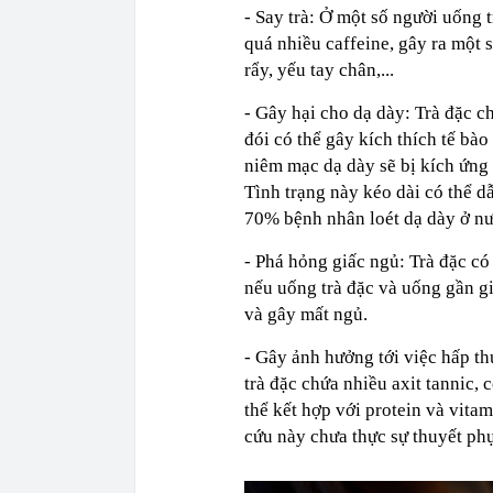
- Say trà: Ở một số người uống t
quá nhiều caffeine, gây ra một 
rẩy, yếu tay chân,...
- Gây hại cho dạ dày: Trà đặc ch
đói có thể gây kích thích tế bào
niêm mạc dạ dày sẽ bị kích ứng 
Tình trạng này kéo dài có thể d
70% bệnh nhân loét dạ dày ở nướ
- Phá hỏng giấc ngủ: Trà đặc c
nếu uống trà đặc và uống gần gi
và gây mất ngủ.
- Gây ảnh hưởng tới việc hấp th
trà đặc chứa nhiều axit tannic, c
thể kết hợp với protein và vita
cứu này chưa thực sự thuyết ph