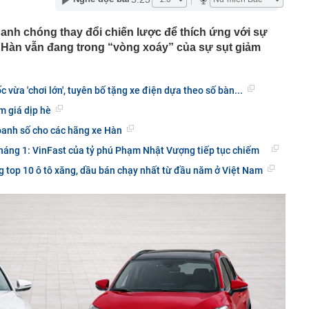
 siêu đập thủy điện lớn nhất thế giới, gấp 3 lần Tam
ng giềng Tây Nam lo ngại, lập tức ra đề nghị với Bắc
anh chóng thay đổi chiến lược để thích ứng với sự
xe Hàn vẫn đang trong “vòng xoáy” của sự sụt giảm
chuyển 1,1 tỷ đồng vào tài khoản của chính mình, người
ng an chặn giao dịch
” 1.450 tấn cùng nâng khung thép 125 tấn cho nhà hát
vừa 'chơi lớn', tuyên bố tặng xe điện dựa theo số bàn...
ơn 1,3 tỷ đồng
m giá dịp hè
 tại của Việt Anh - Quỳnh Nga
oanh số cho các hãng xe Hàn
ng nhiều gia đình thích đặt 1 lọ dầu gió trong nhà vệ
tháng 1: VinFast của tỷ phú Phạm Nhật Vượng tiếp tục chiếm
 top 10 ô tô xăng, dầu bán chạy nhất từ đầu năm ở Việt Nam
p nghẹt lực lượng Ukraine
 phép titan, Chủ tịch Tập đoàn Hưng Thịnh lãnh 10 năm tù
, phát hiện bí mật dưới mỏ đa kim loại vàng, bạc - thân
 thường hé lộ dư địa khai thác lớn
học tạo ra virus bằng AI