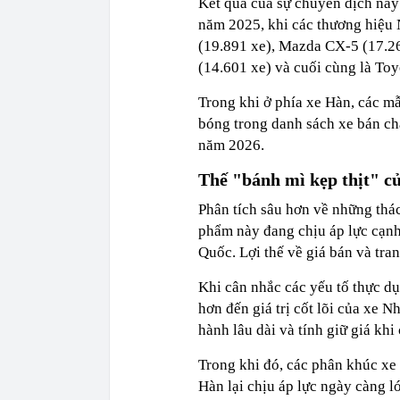
Kết quả của sự chuyển dịch này
năm 2025, khi các thương hiệu N
(19.891 xe), Mazda CX-5 (17.26
(14.601 xe) và cuối cùng là Toy
Trong khi ở phía xe Hàn, các m
bóng trong danh sách xe bán chạ
năm 2026.
Thế "bánh mì kẹp thịt" c
Phân tích sâu hơn về những thá
phẩm này đang chịu áp lực cạnh 
Quốc. Lợi thế về giá bán và tra
Khi cân nhắc các yếu tố thực d
hơn đến giá trị cốt lõi của xe 
hành lâu dài và tính giữ giá kh
Trong khi đó, các phân khúc xe
Hàn lại chịu áp lực ngày càng l