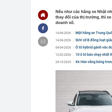
13:40
Trung Quốc xây
Hiệp: Nước lá
Kinh
Nếu như các hãng xe Nhật nh
thay đổi của thị trường, thì 
13:40
Ra ngân hàng 
đàn ông bị cô
doanh số.
13:36
Hai “siêu cẩu
APEC
Một hãng xe Trung Quốc 
14-06-2026
13:36
Grab bị phạt h
SUV cỡ B đồng loạt giả
14-06-2026
13:35
Tình hình hiện
Ô tô hybrid gánh vác d
04-04-2026
13:17
Vì sao ngày cà
10 ô tô bán chạy nhất 
12-02-2026
sinh?
4...
Xe Hàn vắng bóng trong
24-10-2025
13:17
Chiến lược bó
13:08
Khai thác trái
13:01
Khoan thăm dò
quặng dày bất
13:00
Các nhà khoa 