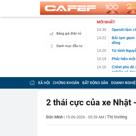
MỚI NHẤT!
14:30
OpenAI làm ch
Bảng giá điện tử
14:22
Bắt tạm giam 
đồng
Danh mục đầu tư
14:20
Tử hình Nguy
14:19
Phát hiện một
14:10
Chính phủ đề 
nghiệp có doa
14:09
Việt kiều 3 lầ
XÃ HỘI
CHỨNG KHOÁN
BẤT ĐỘNG SẢN
DOANH NGHIỆ
kinh doanh th
14:06
Bê bối đế chế
độc quyền, đối
2 thái cực của xe Nhật 
14:04
TPHCM sửa kế 
14:01
Một người có 
Thị trường
Đức Minh
|
15-06-2026 - 05:39 AM
|
mình
14:00
Công an có cả
chuyển khoản