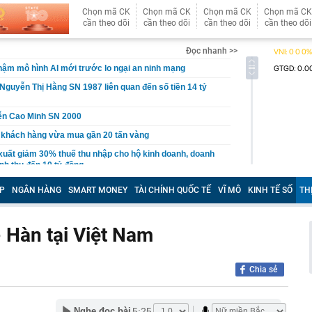
Chọn mã CK
Chọn mã CK
Chọn mã CK
Chọn mã CK
cần theo dõi
cần theo dõi
cần theo dõi
cần theo dõi
Đọc nhanh >>
ậm mô hình AI mới trước lo ngại an ninh mạng
Nguyễn Thị Hằng SN 1987 liên quan đến số tiền 14 tỷ
ễn Cao Minh SN 2000
 khách hàng vừa mua gần 20 tấn vàng
xuất giảm 30% thuế thu nhập cho hộ kinh doanh, doanh
nh thu đến 10 tỷ đồng
n lọt top đẹp nhất thế giới: Về Việt Nam làm Á hậu là phụ,
P
NGÂN HÀNG
SMART MONEY
TÀI CHÍNH QUỐC TẾ
VĨ MÔ
KINH TẾ SỐ
TH
ứ này là chính
 du lịch lớn nhất Trung Quốc: Ép khách sạn ký hợp đồng
 tác không thể tự quyết định giá
- Hàn tại Việt Nam
hoạch đấu giá 8 lô đất tại Khu đô thị mới Thủ Thiêm
3 thói quen này chứng tỏ họ đang sống giả tạo với chính
Chia sẻ
nh báo quan trọng đến người thường xuyên nhận tiền
5:25
Nghe đọc bài