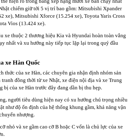
 thể hiện rõ trong bảng xếp hạng mười xe bán chạy nhất
hật chiếm giữ tới 5 vị trí bao gồm: Mitsubishi Xpander
2 xe), Mitsubishi Xforce (15.254 xe), Toyota Yaris Cross
ota Vios (13.424 xe).
ẫu xe thuộc 2 thương hiệu Kia và Hyundai hoàn toàn vắng
y nhất và xu hướng này tiếp tục lặp lại trong quý đầu
ủa xe Hàn Quốc
ch thức của xe Hàn, các chuyên gia nhận định nhóm sản
tranh đồng thời từ xe Nhật, xe điện nội địa và xe Trung
ng bị của xe Hàn trước đây đang dần bị thu hẹp.
ụng, người tiêu dùng hiện nay có xu hướng chú trọng nhiều
Nhật như độ ổn định của hệ thống khung gầm, khả năng vận
i chuyển nhượng.
 cỡ nhỏ và xe gầm cao cỡ B hoặc C vốn là chủ lực của xe
ớn.