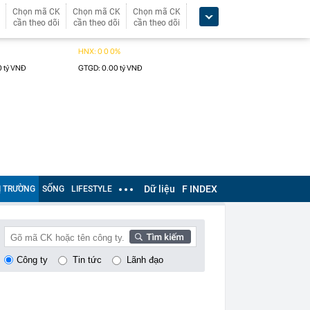
Chọn mã CK
Chọn mã CK
Chọn mã CK
cần theo dõi
cần theo dõi
cần theo dõi
Dữ liệu
F INDEX
Ị TRƯỜNG
SỐNG
LIFESTYLE
Công ty
Tin tức
Lãnh đạo