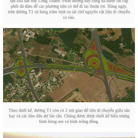
tận cửa sân bay Long Thành. Phần đường này cũng đã được rải cấp
phối đá dăm để các phương tiện có thể đi lại thuận lợi. Hàng ngày,
trên đường T1 có hàng trăm lượt xe tải chở nguyên vật liệu di chuyển
ra vào.
Theo thiết kế, đường T1 còn có 2 nút giao để tiện di chuyển giữa sân
bay và các khu dân dư lân cận. Chúng được được thiết kế biểu tượng
hình bông sen và hình trống đồng.