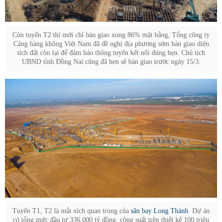
Còn tuyến T2 thì mới chỉ bàn giao xong 86% mặt bằng, Tổng công ty
Cảng hàng không Việt Nam đã đề nghị địa phương sớm bàn giao diện
tích đất còn lại để đảm bảo thông tuyến kết nối đúng hẹn. Chủ tịch
UBND tỉnh Đồng Nai cũng đã hẹn sẽ bàn giao trước ngày 15/3.
Tuyến T1, T2 là mắt xích quan trọng của
sân bay Long Thành
. Dự án
có tổng mức đầu tư 336.000 tỷ đồng, công suất trên thiết kế 100 triệu