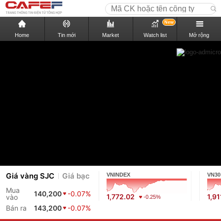
New
Home
Tin mới
Market
Watch list
Mở rộng
Giá vàng SJC
Giá bạc
VNINDEX
VN30
Mua
140,200
-0.07%
1,772.02
1,91
vào
-0.25%
Bán ra
143,200
-0.07%