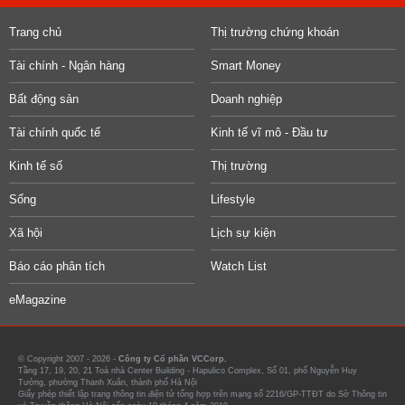
Trang chủ
Thị trường chứng khoán
Tài chính - Ngân hàng
Smart Money
Bất động sản
Doanh nghiệp
Tài chính quốc tế
Kinh tế vĩ mô - Đầu tư
Kinh tế số
Thị trường
Sống
Lifestyle
Xã hội
Lịch sự kiện
Báo cáo phân tích
Watch List
eMagazine
© Copyright 2007 - 2026 -
Công ty Cổ phần VCCorp.
Tầng 17, 19, 20, 21 Toà nhà Center Building - Hapulico Complex, Số 01, phố Nguyễn Huy
Tưởng, phường Thanh Xuân, thành phố Hà Nội
Giấy phép thiết lập trang thông tin điện tử tổng hợp trên mạng số 2216/GP-TTĐT do Sở Thông tin