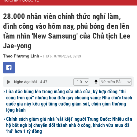
TÀI CHÍNH QUỐC TẾ
28.000 nhân viên chính thức nghỉ làm,
đình công vào hôm nay, phủ bóng đen lên
tầm nhìn 'New Samsung' của Chủ tịch Lee
Jae-yong
THỨ 6 , 07/06/2024, 09:39
Theo Phương Linh
-
Nghe đọc bài
4:47
Lừa đảo bùng lên trong mảng sửa nhà cửa, ký hợp đồng “thi
công trọn gói” nhưng hóa đơn gây choáng váng: Nhà chức trách
quốc gia này kêu gọi tăng cường giám sát, chặn gian thương
lộng hành
Chính sách giảm giá nhà ‘vắt kiệt’ người Trung Quốc: Nhiều căn
hộ bất ngờ bị chuyển đổi thành nhà ở công, khách vừa mua đã
‘hớ’ hơn 1 tỷ đồng