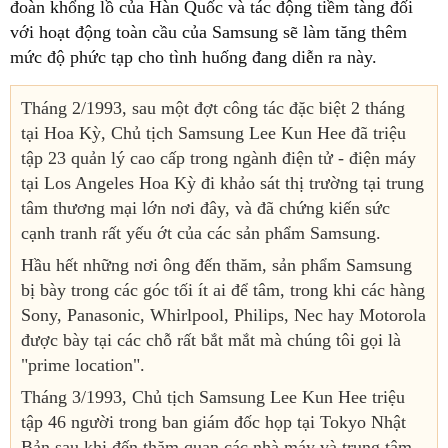
đoàn khổng lồ của Hàn Quốc và tác động tiềm tàng đối
với hoạt động toàn cầu của Samsung sẽ làm tăng thêm
mức độ phức tạp cho tình huống đang diễn ra này.
Tháng 2/1993, sau một đợt công tác đặc biệt 2 tháng
tại Hoa Kỳ, Chủ tịch Samsung Lee Kun Hee đã triệu
tập 23 quản lý cao cấp trong ngành điện tử - điện máy
tại Los Angeles Hoa Kỳ đi khảo sát thị trường tại trung
tâm thương mại lớn nơi đây, và đã chứng kiến sức
cạnh tranh rất yếu ớt của các sản phẩm Samsung.
Hầu hết những nơi ông đến thăm, sản phẩm Samsung
bị bày trong các góc tối ít ai để tâm, trong khi các hàng
Sony, Panasonic, Whirlpool, Philips, Nec hay Motorola
được bày tại các chỗ rất bắt mắt mà chúng tôi gọi là
"prime location".
Tháng 3/1993, Chủ tịch Samsung Lee Kun Hee triệu
tập 46 người trong ban giám đốc họp tại Tokyo Nhật
Bản sau khi đến thăm quan các nhà máy và trung tâm