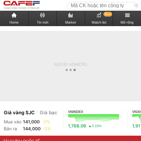
New
Home
Tin mới
Market
Watch list
Mở rộng
Giá vàng SJC
Giá bạc
VNINDEX
VN30
Mua vào
141,000
0%
1,768.06
1,91
0.19%
Bán ra
144,000
0%