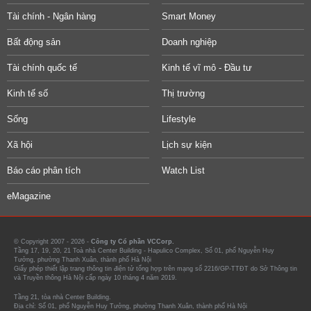
Tài chính - Ngân hàng
Smart Money
Bất động sản
Doanh nghiệp
Tài chính quốc tế
Kinh tế vĩ mô - Đầu tư
Kinh tế số
Thị trường
Sống
Lifestyle
Xã hội
Lịch sự kiện
Báo cáo phân tích
Watch List
eMagazine
© Copyright 2007 - 2026 -
Công ty Cổ phần VCCorp.
Tầng 17, 19, 20, 21 Toà nhà Center Building - Hapulico Complex, Số 01, phố Nguyễn Huy
Tưởng, phường Thanh Xuân, thành phố Hà Nội
Giấy phép thiết lập trang thông tin điện tử tổng hợp trên mạng số 2216/GP-TTĐT do Sở Thông tin
và Truyền thông Hà Nội cấp ngày 10 tháng 4 năm 2019.
Tầng 21, tòa nhà Center Building.
Địa chỉ: Số 01, phố Nguyễn Huy Tưởng, phường Thanh Xuân, thành phố Hà Nội