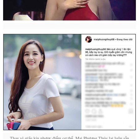
Thay vì giấu kín nhược điểm cơ thể, Mai Phương Thúy lại luôn sẵn