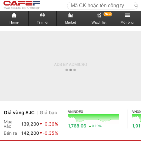
New
Home
Tin mới
Market
Watch list
Mở rộng
Giá vàng SJC
Giá bạc
VNINDEX
VN30
Mua
139,200
-0.36%
1,768.06
1,91
vào
0.19%
Bán ra
142,200
-0.35%