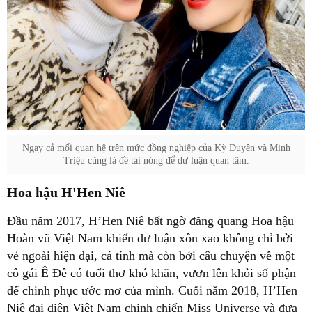
Ngay cả mối quan hệ trên mức đồng nghiệp của Kỳ Duyên và Minh
Triệu cũng là đề tài nóng để dư luận quan tâm.
Hoa hậu H'Hen Niê
Đầu năm 2017, H’Hen Niê bất ngờ đăng quang Hoa hậu
Hoàn vũ Việt Nam khiến dư luận xôn xao không chỉ bởi
vẻ ngoài hiện đại, cá tính mà còn bởi câu chuyện về một
cô gái Ê Đê có tuổi thơ khó khăn, vươn lên khỏi số phận
để chinh phục ước mơ của mình. Cuối năm 2018, H’Hen
Niê đại diện Việt Nam chinh chiến Miss Universe và đưa