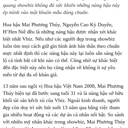
quang showbiz không đủ sức khiến những nàng hậu này
ép mình vào một khuôn mẫu đúng chuẩn.
Hoa hậu Mai Phương Thúy, Nguyễn Cao Kỳ Duyên,
H’Hen Niê đều là những nàng hậu được nhận xét khác
biệt nhất Vbiz. Nếu như các người đẹp trong showbiz
luôn tìm mọi cách giữ gìn hình ảnh bản thân theo chuẩn
mực nhất định thì các nàng hậu này lại luôn sẵn sàng bộc
lộ cá tính bất cứ khi nào có thể. Cũng nhờ sự khác biệt
đến đặc biệt này nên họ cũng nhận về không ít sự yêu
mến từ đại đa số khán giả.
13 năm sau ngôi vị Hoa hậu Việt Nam 2008, Mai Phương
Thúy hiện tại đã bước sang tuổi 31 và là nàng hậu sở hữu
khối tài sản kếch xù của Vbiz. Ngoài kinh doanh, người
đẹp còn duy trì sức hút suốt 13 năm qua bằng việc tham
gia nhiều hoạt động và các dự án cá nhân nổi bật. So sánh
với nhiều mỹ nhân khác trong showbiz, Mai Phương Thúy