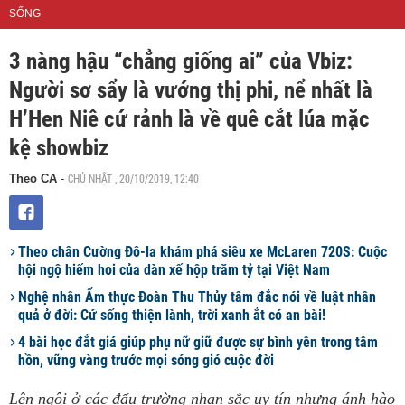
SỐNG
3 nàng hậu “chẳng giống ai” của Vbiz:
Người sơ sẩy là vướng thị phi, nể nhất là
H’Hen Niê cứ rảnh là về quê cắt lúa mặc
kệ showbiz
CHỦ NHẬT , 20/10/2019, 12:40
Theo CA
-
Theo chân Cường Đô-la khám phá siêu xe McLaren 720S: Cuộc
hội ngộ hiếm hoi của dàn xế hộp trăm tỷ tại Việt Nam
Nghệ nhân Ẩm thực Đoàn Thu Thủy tâm đắc nói về luật nhân
quả ở đời: Cứ sống thiện lành, trời xanh ắt có an bài!
4 bài học đắt giá giúp phụ nữ giữ được sự bình yên trong tâm
hồn, vững vàng trước mọi sóng gió cuộc đời
Lên ngôi ở các đấu trường nhan sắc uy tín nhưng ánh hào