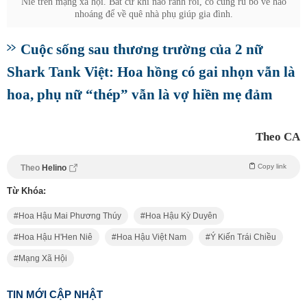
Niê trên mạng xã hội. Bất cứ khi nào rảnh rỗi, cô cũng rũ bỏ vẻ hào
nhoáng để về quê nhà phụ giúp gia đình.
Cuộc sống sau thương trường của 2 nữ
Shark Tank Việt: Hoa hồng có gai nhọn vẫn là
hoa, phụ nữ “thép” vẫn là vợ hiền mẹ đảm
Theo CA
Copy link
Theo
Helino
Từ Khóa:
Hoa Hậu Mai Phương Thúy
Hoa Hậu Kỳ Duyên
Hoa Hậu H'Hen Niê
Hoa Hậu Việt Nam
Ý Kiến Trái Chiều
Mạng Xã Hội
TIN MỚI CẬP NHẬT