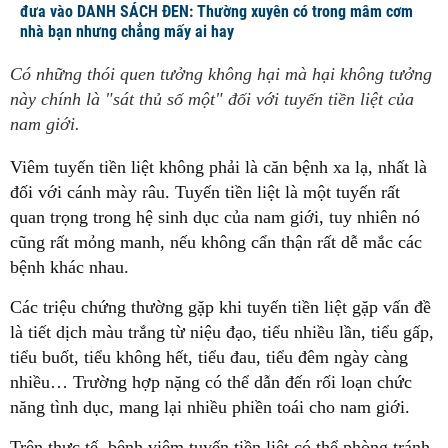
đưa vào DANH SÁCH ĐEN: Thường xuyên có trong mâm cơm
nhà bạn nhưng chẳng mấy ai hay
Có những thói quen tưởng không hại mà hại không tưởng
này chính là "sát thủ số một" đối với tuyến tiền liệt của
nam giới.
Viêm tuyến tiền liệt không phải là căn bệnh xa lạ, nhất là
đối với cánh mày râu. Tuyến tiền liệt là một tuyến rất
quan trọng trong hệ sinh dục của nam giới, tuy nhiên nó
cũng rất mỏng manh, nếu không cẩn thận rất dễ mắc các
bệnh khác nhau.
Các triệu chứng thường gặp khi tuyến tiền liệt gặp vấn đề
là tiết dịch màu trắng từ niệu đạo, tiểu nhiều lần, tiểu gấp,
tiểu buốt, tiểu không hết, tiểu đau, tiểu đêm ngày càng
nhiều… Trường hợp nặng có thể dẫn đến rối loạn chức
năng tình dục, mang lại nhiều phiền toái cho nam giới.
Trên thực tế, bệnh viêm tuyến tiền liệt có thể phòng tránh