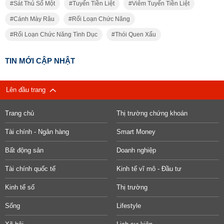
Sát Thủ Số Một
Tuyến Tiền Liệt
Viêm Tuyến Tiền Liệt
Cánh Mày Râu
Rối Loạn Chức Năng
Rối Loạn Chức Năng Tình Dục
Thói Quen Xấu
TIN MỚI CẬP NHẬT
Lên đầu trang
Trang chủ
Thị trường chứng khoán
Tài chính - Ngân hàng
Smart Money
Bất động sản
Doanh nghiệp
Tài chính quốc tế
Kinh tế vĩ mô - Đầu tư
Kinh tế số
Thị trường
Sống
Lifestyle