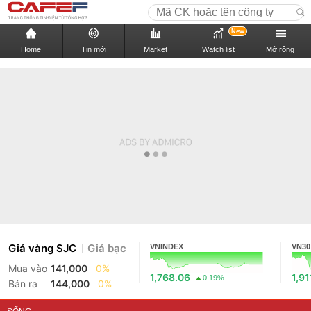
New
Home
Tin mới
Market
Watch list
Mở rộng
Giá vàng SJC
Giá bạc
VNINDEX
VN30
Mua vào
141,000
0%
1,768.06
1,91
0.19%
Bán ra
144,000
0%