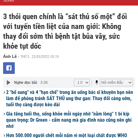
SỐNG
3 thói quen chính là “sát thủ số một” đối
với tuyến tiền liệt của nam giới: Không
thay đổi sớm thì bệnh tật bủa vây, sức
khỏe tụt dốc
THỨ 3 , 22/03/2022, 03:10
Ánh Lê
-
Nghe đọc bài
3:36
2 "bổ sung" và 4 "hạn chế" trong ăn uống bác sĩ khuyên bạn nên
làm để phòng tránh SÁT THỦ ung thư gan: Thay đổi càng sớm,
tuổi thọ càng được kéo dài
Gia tăng tuổi thọ, sống khỏe mỗi ngày nhờ "nằm lòng" 1 bí kíp
quan trọng: Dr Green - cẩm nang mà gia đình nào cũng nên ghi
nhớ
Hơn 500.000 người chết mỗi năm vì một loại chất được WHO