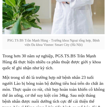
PSG.TS.BS Trần Mạnh Hùng - Trưởng khoa Ngoại tổng hợp, Bệnh
viện Đa khoa Vinmec Smart City (Hà Nội)
Trong hơn 30 năm sự nghiệp, PGS.TS.BS Trần Mạnh
Hùng đã thực hiện nhiều ca phẫu thuật được giới y khoa
quốc tế ghi nhận như kỳ tích.
Một trong số đó là trường hợp nữ bệnh nhân 23 tuổi
người Lào bị bỏng toàn bộ đường tiêu hoá trên do chất ăn
mòn. Thực quản co rút, chít hẹp hoàn toàn khiến cô không
thể ăn uống, cơ thể suy kiệt còn 34kg. Sau một tháng
bệnh nhân được nuôi dưỡng tích cực để cải thiện thể