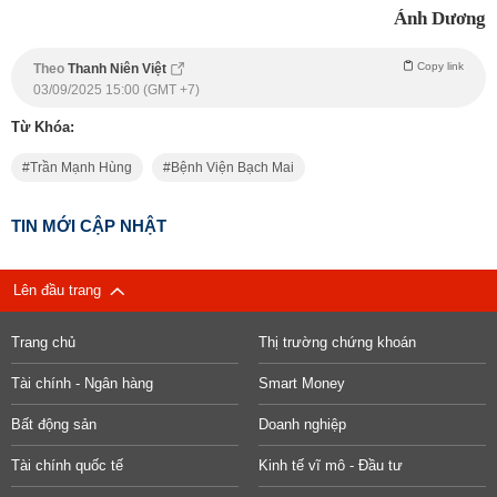
Ánh Dương
Copy link
Theo
Thanh Niên Việt
03/09/2025 15:00 (GMT +7)
Từ Khóa:
Trần Mạnh Hùng
Bệnh Viện Bạch Mai
TIN MỚI CẬP NHẬT
Lên đầu trang
Trang chủ
Thị trường chứng khoán
Tài chính - Ngân hàng
Smart Money
Bất động sản
Doanh nghiệp
Tài chính quốc tế
Kinh tế vĩ mô - Đầu tư