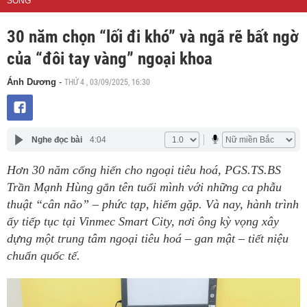
SỐNG
30 năm chọn “lối đi khó” và ngã rẽ bất ngờ
của “đôi tay vàng” ngoại khoa
THỨ 4 , 03/09/2025, 16:30
Ánh Dương
-
Nghe đọc bài
4:04
Hơn 30 năm cống hiến cho ngoại tiêu hoá, PGS.TS.BS
Trần Mạnh Hùng gắn tên tuổi mình với những ca phẫu
thuật “cân não” – phức tạp, hiếm gặp. Và nay, hành trình
ấy tiếp tục tại Vinmec Smart City, nơi ông kỳ vọng xây
dựng một trung tâm ngoại tiêu hoá – gan mật – tiết niệu
chuẩn quốc tế.