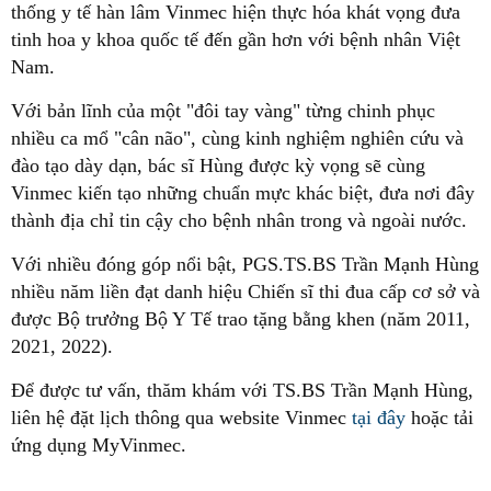
thống y tế hàn lâm Vinmec hiện thực hóa khát vọng đưa
tinh hoa y khoa quốc tế đến gần hơn với bệnh nhân Việt
Nam.
Với bản lĩnh của một "đôi tay vàng" từng chinh phục
nhiều ca mổ "cân não", cùng kinh nghiệm nghiên cứu và
đào tạo dày dạn, bác sĩ Hùng được kỳ vọng sẽ cùng
Vinmec kiến tạo những chuẩn mực khác biệt, đưa nơi đây
thành địa chỉ tin cậy cho bệnh nhân trong và ngoài nước.
Với nhiều đóng góp nổi bật, PGS.TS.BS Trần Mạnh Hùng
nhiều năm liền đạt danh hiệu Chiến sĩ thi đua cấp cơ sở và
được Bộ trưởng Bộ Y Tế trao tặng bằng khen (năm 2011,
2021, 2022).
Để được tư vấn, thăm khám với TS.BS Trần Mạnh Hùng,
liên hệ đặt lịch thông qua website Vinmec
tại đây
hoặc tải
ứng dụng MyVinmec.