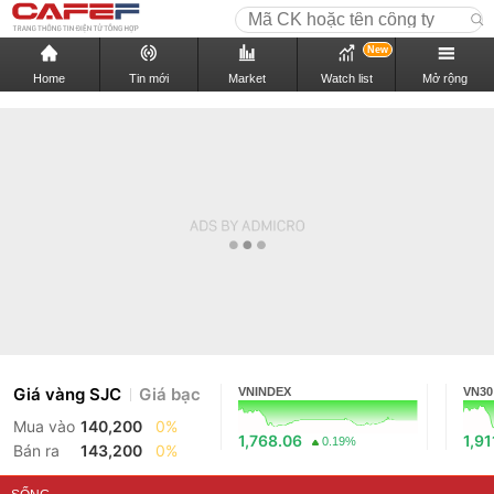
New
Home
Tin mới
Market
Watch list
Mở rộng
Giá vàng SJC
Giá bạc
VNINDEX
VN30
Mua vào
140,200
0%
1,768.06
1,91
0.19%
Bán ra
143,200
0%