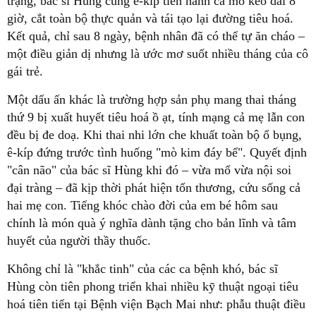
trạng, bác sĩ Hùng cùng ê-kíp tiến hành ca mổ kéo dài 8
giờ, cắt toàn bộ thực quản và tái tạo lại đường tiêu hoá.
Kết quả, chỉ sau 8 ngày, bệnh nhân đã có thể tự ăn cháo –
một điều giản dị nhưng là ước mơ suốt nhiều tháng của cô
gái trẻ.
Một dấu ấn khác là trường hợp sản phụ mang thai tháng
thứ 9 bị xuất huyết tiêu hoá ồ ạt, tính mạng cả mẹ lẫn con
đều bị đe doạ. Khi thai nhi lớn che khuất toàn bộ ổ bụng,
ê-kíp đứng trước tình huống "mò kim đáy bể". Quyết định
"cân não" của bác sĩ Hùng khi đó – vừa mổ vừa nội soi
đại tràng – đã kịp thời phát hiện tổn thương, cứu sống cả
hai mẹ con. Tiếng khóc chào đời của em bé hôm sau
chính là món quà ý nghĩa dành tặng cho bản lĩnh và tâm
huyết của người thầy thuốc.
Không chỉ là "khắc tinh" của các ca bệnh khó, bác sĩ
Hùng còn tiên phong triển khai nhiều kỹ thuật ngoại tiêu
hoá tiên tiến tại Bệnh viện Bạch Mai như: phẫu thuật điều