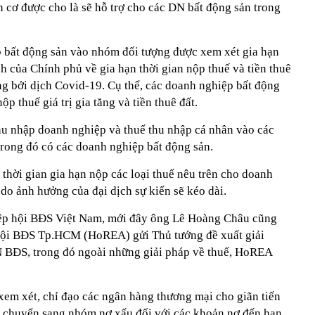
n cơ được cho là sẽ hỗ trợ cho các DN bất động sản trong
 bất động sản vào nhóm đối tượng được xem xét gia hạn
h của Chính phủ về gia hạn thời gian nộp thuế và tiền thuê
ng bởi dịch Covid-19. Cụ thể, các doanh nghiệp bất động
ộp thuế giá trị gia tăng và tiền thuê đất.
thu nhập doanh nghiệp và thuế thu nhập cá nhân vào các
trong đó có các doanh nghiệp bất động sản.
 thời gian gia hạn nộp các loại thuế nêu trên cho doanh
 do ảnh hưởng của đại dịch sự kiến sẽ kéo dài.
ệp hội BĐS Việt Nam, mới đây ông Lê Hoàng Châu cũng
hội BĐS Tp.HCM (HoREA) gửi Thủ tướng đề xuất giải
 BĐS, trong đó ngoài những giải pháp về thuế, HoREA
m xét, chỉ đạo các ngân hàng thương mại cho giãn tiến
g chuyển sang nhóm nợ xấu đối với các khoản nợ đến hạn