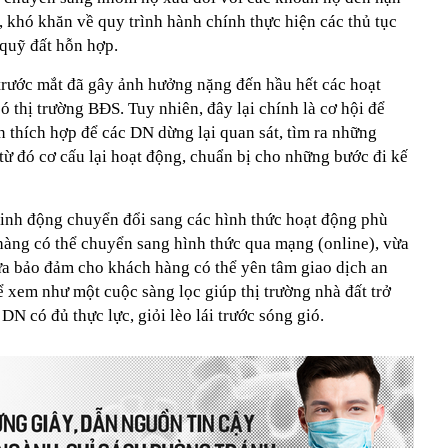
 khó khăn về quy trình hành chính thực hiện các thủ tục
 quỹ đất hỗn hợp.
rước mắt đã gây ảnh hưởng nặng đến hầu hết các hoạt
có thị trường BÐS. Tuy nhiên, đây lại chính là cơ hội để
ạn thích hợp để các DN dừng lại quan sát, tìm ra những
 từ đó cơ cấu lại hoạt động, chuẩn bị cho những bước đi kế
linh động chuyển đổi sang các hình thức hoạt động phù
hàng có thể chuyển sang hình thức qua mạng (online), vừa
vừa bảo đảm cho khách hàng có thể yên tâm giao dịch an
hể xem như một cuộc sàng lọc giúp thị trường nhà đất trở
N có đủ thực lực, giỏi lèo lái trước sóng gió.