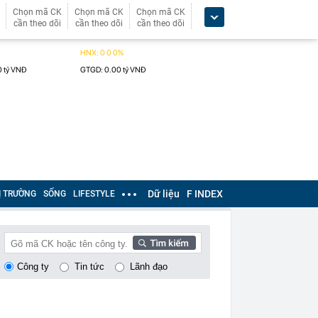
Chọn mã CK
Chọn mã CK
Chọn mã CK
cần theo dõi
cần theo dõi
cần theo dõi
Dữ liệu
F INDEX
Ị TRƯỜNG
SỐNG
LIFESTYLE
Công ty
Tin tức
Lãnh đạo