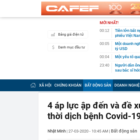
MỚI NHẤT!
00:12
Tiền lớn bất n
Bảng giá điện tử
phiếu Việt Na
00:05
Một doanh ngh
Danh mục đầu tư
tỷ USD
00:04
Một yếu tố qu
23:40
Người đàn ông
sau bác sĩ hỏi
23:34
Nam ca sĩ rao
còn 400 tỷ
XÃ HỘI
CHỨNG KHOÁN
BẤT ĐỘNG SẢN
DOANH NGHIỆ
23:28
Trấn Thành cô
chắn là siêu 
4 áp lực ập đến và đề x
23:14
Bí mật được A
thời dịch bệnh Covid-1
22:56
Vì sao ngày c
Vài mét vuông
22:48
5 LOẠI rau que
Bất động sản
Nhật Minh
|
27-03-2020 - 10:45 AM
|
nên cẩn thận 
22:28
CHÍNH THỨC: L