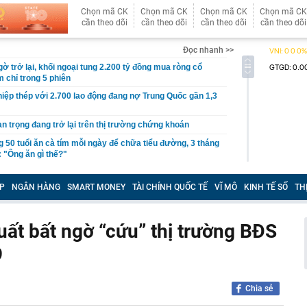
Chọn mã CK
Chọn mã CK
Chọn mã CK
Chọn mã CK
cần theo dõi
cần theo dõi
cần theo dõi
cần theo dõi
Đọc nhanh >>
gờ trở lại, khối ngoại tung 2.200 tỷ đồng mua ròng cổ
m chỉ trong 5 phiên
iệp thép với 2.700 lao động đang nợ Trung Quốc gần 1,3
an trọng đang trở lại trên thị trường chứng khoán
 50 tuổi ăn cà tím mỗi ngày để chữa tiểu đường, 3 tháng
: "Ông ăn gì thế?"
 bán biệt thự 9 phòng ngủ ở TP.HCM giá gốc 600 tỷ, giảm
P
NGÂN HÀNG
SMART MONEY
TÀI CHÍNH QUỐC TẾ
VĨ MÔ
KINH TẾ SỐ
TH
ng bố phim Tết 2027, nghe tên ai cũng quả quyết “chắc
phẩm”
uất bất ngờ “cứu” thị trường BĐS
pple giấu kín suốt 15 năm trên iPhone
9
àng nhiều gia đình không còn phơi quần áo ở ban công?
 ngoài trời đang được dùng theo 1 cách rất khác
n thuộc có khả năng tích tụ kim loại nặng, người Việt
nguồn gốc trước khi sử dụng
Chia sẻ
ịch đi học trở lại của học sinh 34 tỉnh, thành phố sau kỳ