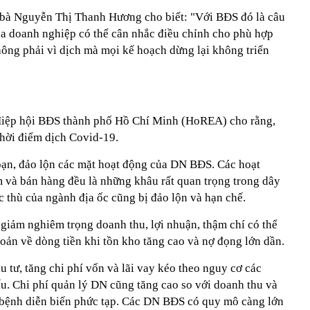
bà Nguyễn Thị Thanh Hương cho biết: "Với BĐS đó là câu
a doanh nghiệp có thể cân nhắc điều chỉnh cho phù hợp
không phải vì dịch mà mọi kế hoạch dừng lại không triển
Hiệp hội BÐS thành phố Hồ Chí Minh (HoREA) cho rằng,
thời điểm dịch Covid-19.
oạn, đảo lộn các mặt hoạt động của DN BÐS. Các hoạt
m và bán hàng đều là những khâu rất quan trọng trong dây
 thù của ngành địa ốc cũng bị đảo lộn và hạn chế.
 giảm nghiêm trọng doanh thu, lợi nhuận, thậm chí có thể
oản về dòng tiền khi tồn kho tăng cao và nợ đọng lớn dần.
u tư, tăng chi phí vốn và lãi vay kéo theo nguy cơ các
u. Chi phí quản lý DN cũng tăng cao so với doanh thu và
h bệnh diễn biến phức tạp. Các DN BÐS có quy mô càng lớn