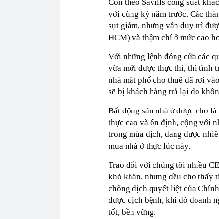
Còn theo Savills công suất khá
với cùng kỳ năm trước. Các thà
sụt giảm, nhưng vẫn duy trì được
HCM) và thậm chí ở mức cao hơ
Với những lệnh đóng cửa các q
vừa mới được thực thi, thì tình 
nhà mặt phố cho thuê đã rơi và
sẽ bị khách hàng trả lại do khôn
Bất động sản nhà ở được cho là 
thực cao và ổn định, cộng với n
trong mùa dịch, đang được nhiề
mua nhà ở thực lúc này.
Trao đổi với chúng tôi nhiều CE
khó khăn, nhưng đều cho thấy t
chống dịch quyết liệt của Chín
được dịch bệnh, khi đó doanh ng
tốt, bền vững.