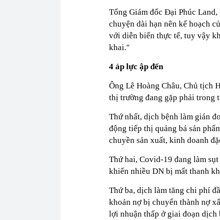
Tổng Giám đốc Đại Phúc Land, 
chuyện dài hạn nên kế hoạch củ
với diễn biến thực tế, tuy vậy 
khai."
4 áp lực ập đến
Ông Lê Hoàng Châu, Chủ tịch 
thị trường đang gặp phải trong 
Thứ nhất, dịch bệnh làm gián đ
động tiếp thị quảng bá sản phẩ
chuyền sản xuất, kinh doanh đặc
Thứ hai, Covid-19 đang làm sụt
khiến nhiều DN bị mất thanh kh
Thứ ba, dịch làm tăng chi phí đầ
khoản nợ bị chuyển thành nợ xấ
lợi nhuận thấp ở giai đoạn dịc