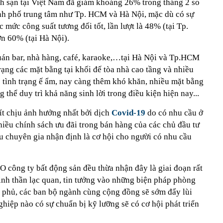
ch sạn tại Việt Nam đã giảm khoảng 26% trong tháng 2 so
nh phố trung tâm như Tp. HCM và Hà Nội, mặc dù có sự
 mức công suất tương đối tốt, lần lượt là 48% (tại Tp.
n 60% (tại Hà Nội).
uán bar, nhà hàng, café, karaoke,…tại Hà Nội và Tp.HCM
trạng các mặt bằng tại khối đế tòa nhà cao tầng và nhiều
o tình trạng ế ẩm, nay càng thêm khó khăn, nhiều mặt bằng
g thể duy trì khả năng sinh lời trong điều kiện hiện nay...
ít chịu ảnh hưởng nhất bởi dịch
Covid-19
do có nhu cầu ở
hiều chính sách ưu đãi trong bán hàng của các chủ đầu tư
u chuyên gia nhận định là cơ hội cho người có nhu cầu
O công ty bất động sản đều thừa nhận đây là giai đoạn rất
inh thần lạc quan, tin tưởng vào những biện pháp phòng
h phủ, các ban bộ ngành cùng cộng đồng sẽ sớm đẩy lùi
hiệp nào có sự chuẩn bị kỹ lưỡng sẽ có cơ hội phát triển