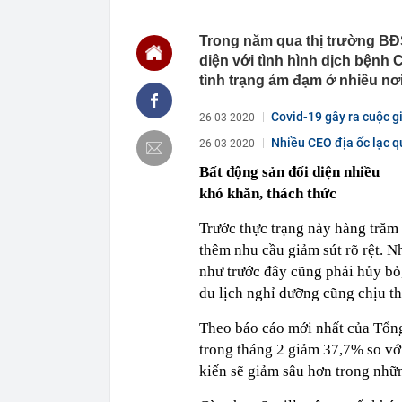
nghỉ hè
22:25
Vì sao đồ ăn 
Trong năm qua thị trường BĐS
diện với tình hình dịch bệnh 
22:07
Không cần tặn
huynh - giáo 
tình trạng ảm đạm ở nhiều nơi
22:03
Ukraine tập k
của Nga
Covid-19 gây ra cuộc gi
26-03-2020
22:02
Nam NSND, Giá
Nhiều CEO địa ốc lạc q
26-03-2020
vợ thiếu tá ké
Bất động sản đối diện nhiều
21:51
Một ô tô biển
định: Riêng t
khó khăn, thách thức
21:37
Tổng thống Tr
Trước thực trạng này hàng trăm 
21:35
Du khách Tây:
thêm nhu cầu giảm sút rõ rệt. N
nghiện rất cao
như trước đây cũng phải hủy bỏ
21:20
Miền Bắc sắp
du lịch nghỉ dưỡng cũng chịu th
21:16
4 món ăn ngon 
38 lần táo: Ph
Theo báo cáo mới nhất của Tổng
21:14
Cậu bé hồi nh
trong tháng 2 giảm 37,7% so vớ
“ngôi sao”, c
kiến sẽ giảm sâu hơn trong nhữn