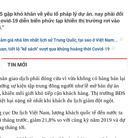
Việt hầu như món nào cũng có hành lá?
 gặp khó khăn về yếu tố pháp lý dự án, nay phải đối
Covid-19 diễn biến phức tạp khiến thị trường rơi vào
g quà, 5 câu nói này đủ sức khiến mối quan hệ phụ
viên gắn bó khăng khít, con trẻ được hưởng lợi!
.”
ích Crimea, phá hủy hệ thống phòng không 15 triệu USD
ảm giá nhà lớn nhất lịch sử Trung Quốc, tại sao ở Việt Nam...
m đốc Nhà hát Chèo Quân đội mua ô tô tặng sinh nhật
uan, tiết lộ "kế sách" vượt qua khủng hoảng thời Covid-19
m 12 tuổi
 29A "dính" gần 100 lần phạt nguội do chạy quá tốc độ quy
TIN MỚI
háng 7/2026 vi phạm 21 lần
ump bực bội vì lộ tin về kho đạn dược Mỹ
sàn giao dịch phải đóng cửa vì vừa không có hàng bán lại
 Không khí tập thể dục sáng ở Việt Nam 'có tính gây
hững sự kiện tập trung đông người như lễ mở bán dự án
'
, khiến môi giới khó tiếp cận khách hàng. Thị trường BĐS
 đón đợt nắng nóng mới, chấm dứt mưa dông
iệt hại nặng nề nhất khi khách du lịch giảm đột ngột.
mà nấu dễ từ "vua của các loại rau", giàu axit folic gấp
ụ nữ ăn đều sẽ tốt cho dạ dày và sống thọ
 cục Du lịch Việt Nam, lượng khách quốc tế đến nước ta
ỏ đen nhẻm chụp ảnh cùng Quế Ngọc Hải: Giờ thành
i tháng trước, giảm 21,8% so với cùng kỳ năm 2019 và dự
ứ hô tên là cả nước mong có bàn thắng
g tháng tới.