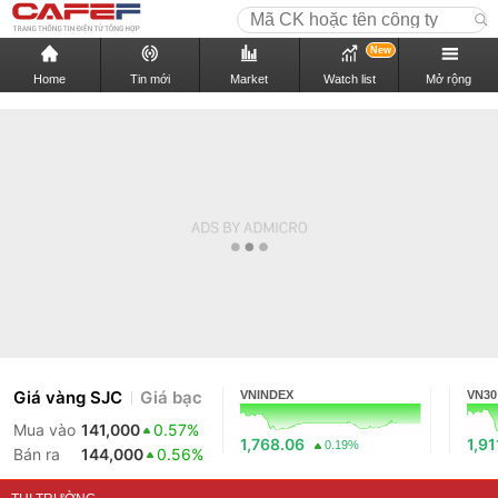
New
Home
Tin mới
Market
Watch list
Mở rộng
Giá vàng SJC
Giá bạc
VNINDEX
VN30
Mua vào
141,000
0.57%
1,768.06
1,91
0.19%
Bán ra
144,000
0.56%