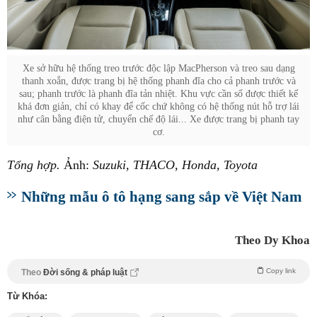
Xe sở hữu hệ thống treo trước độc lập MacPherson và treo sau dạng
thanh xoắn, được trang bị hệ thống phanh đĩa cho cả phanh trước và
sau; phanh trước là phanh đĩa tản nhiệt. Khu vực cần số được thiết kế
khá đơn giản, chỉ có khay để cốc chứ không có hệ thống nút hỗ trợ lái
như cân bằng điện tử, chuyển chế độ lái... Xe được trang bị phanh tay
cơ.
Tổng hợp.
Ảnh:
Suzuki, THACO, Honda, Toyota
Những mẫu ô tô hạng sang sắp về Việt Nam
Theo Dy Khoa
Copy link
Theo
Đời sống & pháp luật
Từ Khóa: