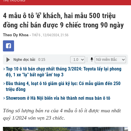
THỊ TRƯỜNG
4 mẫu ô tô 'ế' khách, hai mẫu 500 triệu
đồng chỉ bán được 9 chiếc trong 90 ngày
THỨ 6 , 12/04/2024, 21:56
Theo Dy Khoa
-
Nghe đọc bài
0:15
Top 10 ô tô bán chạy nhất tháng 3/2024: Toyota lấy lại phong
độ, 1 xe "lạ" bất ngờ 'ẵm' top 3
Đầu tháng 4, loạt ô tô giảm giá kỷ lục: Có mẫu giảm đến 250
triệu đồng
Showroom ở Hà Nội biến vỉa hè thành nơi mua bán ô tô
Tổng số lượng bán ra của 4 mẫu ô tô ít được mua nhất
quý 1/2024 vỏn vẹn 23 chiếc.