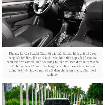
Khoang lái của Suzuki Ciaz nổi bật nhất là màn hình giải trí được
nâng cấp lớn hơn, lên tới 9 inch. Màn hình tích hợp với bộ camera
hành trình và camera lùi được trang bị theo xe. Bên dưới là cụm điều
chỉnh điều hòa tự động. Vô lăng 3 chấu bọc da với thiết kế phổ
thông, trên vô lăng có một số nút điều chỉnh âm thanh, đàm thoại
rảnh tay.