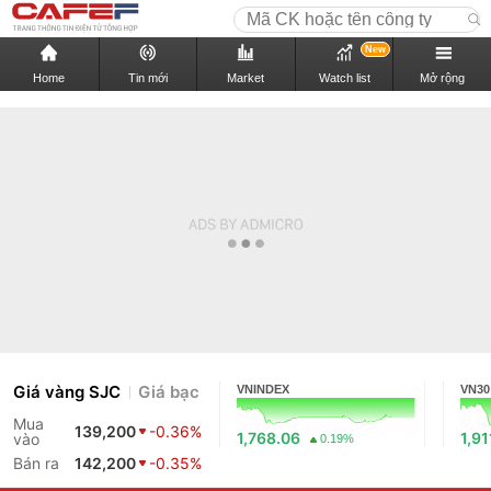
New
Home
Tin mới
Market
Watch list
Mở rộng
Giá vàng SJC
Giá bạc
VNINDEX
VN30
Mua
139,200
-0.36%
1,768.06
1,91
vào
0.19%
Bán ra
142,200
-0.35%