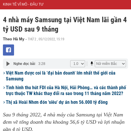
KINH TẾ VĨ MÔ - ĐẦU TƯ
4 nhà máy Samsung tại Việt Nam lãi gần 4
tỷ USD sau 9 tháng
THỨ 2 , 05/12/2022, 15:19
Theo Hà My
-
Nghe đọc bài
3:28
Việt Nam được coi là 'đại bản doanh' lớn nhất thế giới của
Samsung
Tình hình thu hút FDI của Hà Nội, Hải Phòng… và các thành phố
trực thuộc TW khác thay đổi ra sao trong 11 tháng năm 2022?
Thị xã Hoài Nhơn đón 'siêu' dự án hơn 56.000 tỷ đồng
Sau 9 tháng 2022, 4 nhà máy của Samsung tại Việt Nam
đem về tổng doanh thu khoảng 56,6 tỷ USD và lợi nhuận
gần 4 tỷ USD.