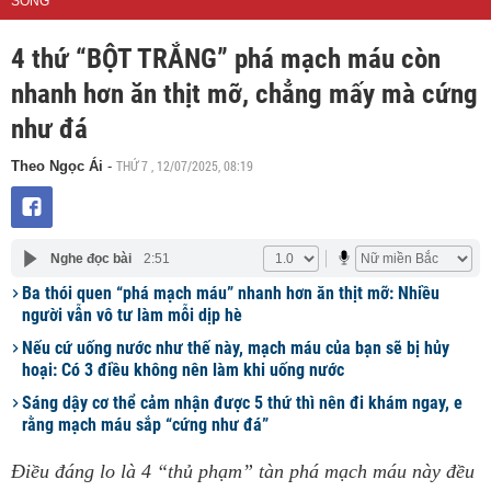
SỐNG
4 thứ “BỘT TRẮNG” phá mạch máu còn
nhanh hơn ăn thịt mỡ, chẳng mấy mà cứng
như đá
THỨ 7 , 12/07/2025, 08:19
Theo Ngọc Ái
-
Nghe đọc bài
2:51
Ba thói quen “phá mạch máu” nhanh hơn ăn thịt mỡ: Nhiều
người vẫn vô tư làm mỗi dịp hè
Nếu cứ uống nước như thế này, mạch máu của bạn sẽ bị hủy
hoại: Có 3 điều không nên làm khi uống nước
Sáng dậy cơ thể cảm nhận được 5 thứ thì nên đi khám ngay, e
rằng mạch máu sắp “cứng như đá”
Điều đáng lo là 4 “thủ phạm” tàn phá mạch máu này đều