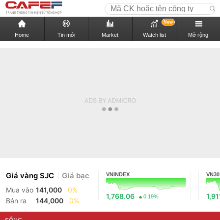
New
Home
Tin mới
Market
Watch list
Mở rộng
Giá vàng SJC
Giá bạc
VNINDEX
VN30
Mua vào
141,000
0%
1,768.06
1,91
0.19%
Bán ra
144,000
0%