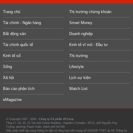
Trang chủ
Thị trường chứng khoán
Tài chính - Ngân hàng
Smart Money
Bất động sản
Doanh nghiệp
Tài chính quốc tế
Kinh tế vĩ mô - Đầu tư
Kinh tế số
Thị trường
Sống
Lifestyle
Xã hội
Lịch sự kiện
Báo cáo phân tích
Watch List
eMagazine
© Copyright 2007 - 2026 -
Công ty Cổ phần VCCorp.
Tầng 17, 19, 20, 21 Toà nhà Center Building - Hapulico Complex, Số 01, phố Nguyễn Huy
Tưởng, phường Thanh Xuân, thành phố Hà Nội
Giấy phép thiết lập trang thông tin điện tử tổng hợp trên mạng số 2216/GP-TTĐT do Sở Thông tin