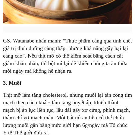
GS. Watanabe nhấn mạnh: “Thực phẩm càng qua tinh chế,
giá trị dinh dưỡng càng thấp, nhưng khả năng gây hại lại
càng cao”. Nếu thịt mỡ có thể kiểm soát bằng cách cắt
giảm khẩu phần, thì bột mì lại dễ khiến chúng ta ăn thừa
mỗi ngày mà không hề nhận ra.
3. Muối
Thịt mỡ làm tăng cholesterol, nhưng muối lại tấn công tim
mạch theo cách khác: làm tăng huyết áp, khiến thành
mạch bị áp lực liên tục, lâu dài gây xơ cứng, phình mạch,
thậm chí vỡ mạch máu. Một bát mì ăn liền có thể chứa
lượng muối gần bằng mức giới hạn 6g/ngày mà Tổ chức
Y tế Thế giới đưa ra.