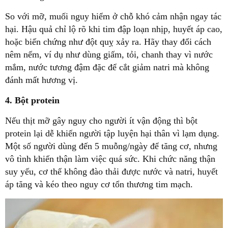
So với mỡ, muối nguy hiểm ở chỗ khó cảm nhận ngay tác
hại. Hậu quả chỉ lộ rõ khi tim đập loạn nhịp, huyết áp cao,
hoặc biến chứng như đột quỵ xảy ra. Hãy thay đổi cách
nêm nếm, ví dụ như dùng giấm, tỏi, chanh thay vì nước
mắm, nước tương đậm đặc để cắt giảm natri mà không
đánh mất hương vị.
4. Bột protein
Nếu thịt mỡ gây nguy cho người ít vận động thì bột
protein lại dễ khiến người tập luyện hại thân vì lạm dụng.
Một số người dùng đến 5 muỗng/ngày để tăng cơ, nhưng
vô tình khiến thận làm việc quá sức. Khi chức năng thận
suy yếu, cơ thể không đào thải được nước và natri, huyết
áp tăng và kéo theo nguy cơ tổn thương tim mạch.