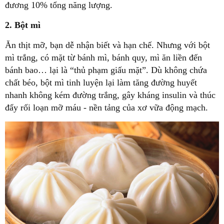
đương 10% tổng năng lượng.
2. Bột mì
Ăn thịt mỡ, bạn dễ nhận biết và hạn chế. Nhưng với bột
mì trắng, có mặt từ bánh mì, bánh quy, mì ăn liền đến
bánh bao… lại là “thủ phạm giấu mặt”. Dù không chứa
chất béo, bột mì tinh luyện lại làm tăng đường huyết
nhanh không kém đường trắng, gây kháng insulin và thúc
đẩy rối loạn mỡ máu - nền tảng của xơ vữa động mạch.