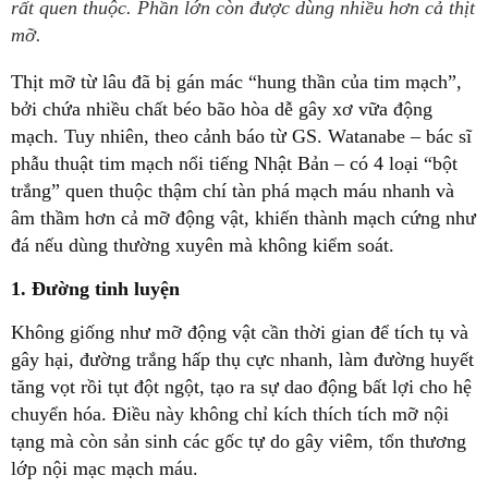
rất quen thuộc. Phần lớn còn được dùng nhiều hơn cả thịt
mỡ.
Thịt mỡ từ lâu đã bị gán mác “hung thần của tim mạch”,
bởi chứa nhiều chất béo bão hòa dễ gây xơ vữa động
mạch. Tuy nhiên, theo cảnh báo từ GS. Watanabe – bác sĩ
phẫu thuật tim mạch nổi tiếng Nhật Bản – có 4 loại “bột
trắng” quen thuộc thậm chí tàn phá mạch máu nhanh và
âm thầm hơn cả mỡ động vật, khiến thành mạch cứng như
đá nếu dùng thường xuyên mà không kiểm soát.
1. Đường tinh luyện
Không giống như mỡ động vật cần thời gian để tích tụ và
gây hại, đường trắng hấp thụ cực nhanh, làm đường huyết
tăng vọt rồi tụt đột ngột, tạo ra sự dao động bất lợi cho hệ
chuyển hóa. Điều này không chỉ kích thích tích mỡ nội
tạng mà còn sản sinh các gốc tự do gây viêm, tổn thương
lớp nội mạc mạch máu.