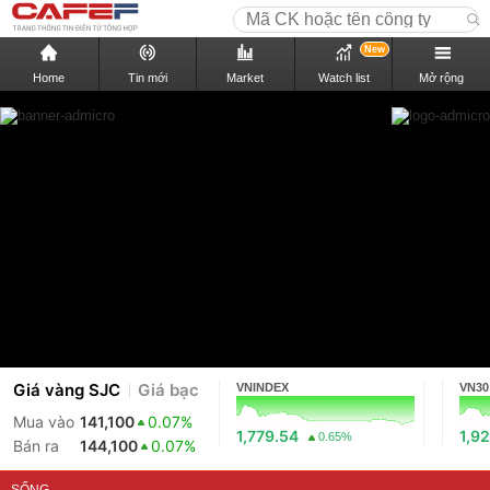
New
Home
Tin mới
Market
Watch list
Mở rộng
Giá vàng SJC
Giá bạc
VNINDEX
VN30
Mua vào
141,100
0.07%
1,779.54
1,92
0.65%
Bán ra
144,100
0.07%