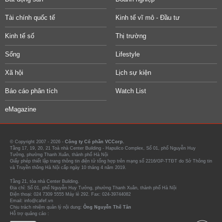
Tài chính quốc tế
Kinh tế vĩ mô - Đầu tư
Kinh tế số
Thị trường
Sống
Lifestyle
Xã hội
Lịch sự kiện
Báo cáo phân tích
Watch List
eMagazine
© Copyright 2007 - 2026 -
Công ty Cổ phần VCCorp.
Tầng 17, 19, 20, 21 Toà nhà Center Building - Hapulico Complex, Số 01, phố Nguyễn Huy
Tưởng, phường Thanh Xuân, thành phố Hà Nội
Giấy phép thiết lập trang thông tin điện tử tổng hợp trên mạng số 2216/GP-TTĐT do Sở Thông tin
và Truyền thông Hà Nội cấp ngày 10 tháng 4 năm 2019.
Tầng 21, tòa nhà Center Building.
Địa chỉ: Số 01, phố Nguyễn Huy Tưởng, phường Thanh Xuân, thành phố Hà Nội
Điện thoại: 024 7309 5555 Máy lẻ 292. Fax: 024-39744082
Email: info@cafef.vn
Chịu trách nhiệm quản lý nội dung:
Ông Nguyễn Thế Tân
Hỗ trợ quảng cáo :