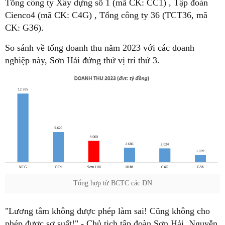
Tổng công ty Xây dựng số 1 (mã CK: CC1) , Tập đoàn
Cienco4 (mã CK: C4G) , Tổng công ty 36 (TCT36, mã
CK: G36).
So sánh về tổng doanh thu năm 2023 với các doanh
nghiệp này, Sơn Hải đứng thứ vị trí thứ 3.
Tổng hợp từ BCTC các DN
"Lương tâm không được phép làm sai! Cũng không cho
phép được sơ suất!" - Chủ tịch tập đoàn Sơn Hải, Nguyễn