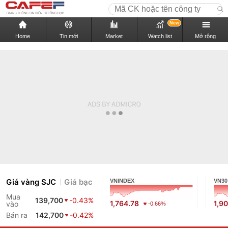
New
Home
Tin mới
Market
Watch list
Mở rộng
Giá vàng SJC
Giá bạc
VNINDEX
VN30
Mua
139,700
-0.43%
1,764.78
1,9
vào
-0.66%
Bán ra
142,700
-0.42%