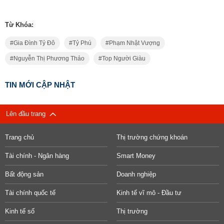
Từ Khóa:
Gia Đình Tỷ Đô
Tỷ Phú
Phạm Nhật Vượng
Nguyễn Thị Phương Thảo
Top Người Giàu
TIN MỚI CẬP NHẬT
Lên đầu trang
Trang chủ
Thị trường chứng khoán
Tài chính - Ngân hàng
Smart Money
Bất động sản
Doanh nghiệp
Tài chính quốc tế
Kinh tế vĩ mô - Đầu tư
Kinh tế số
Thị trường