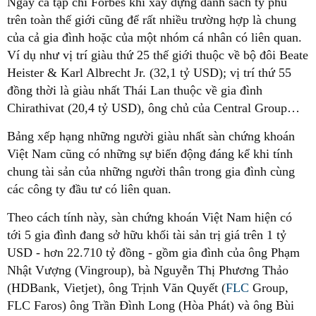
Ngay cả tạp chí Forbes khi xây dựng danh sách tỷ phú
trên toàn thế giới cũng để rất nhiều trường hợp là chung
của cả gia đình hoặc của một nhóm cá nhân có liên quan.
Ví dụ như vị trí giàu thứ 25 thế giới thuộc về bộ đôi Beate
Heister & Karl Albrecht Jr. (32,1 tỷ USD); vị trí thứ 55
đồng thời là giàu nhất Thái Lan thuộc về gia đình
Chirathivat (20,4 tỷ USD), ông chủ của Central Group…
Bảng xếp hạng những người giàu nhất sàn chứng khoán
Việt Nam cũng có những sự biến động đáng kể khi tính
chung tài sản của những người thân trong gia đình cùng
các công ty đầu tư có liên quan.
Theo cách tính này, sàn chứng khoán Việt Nam hiện có
tới 5 gia đình đang sở hữu khối tài sản trị giá trên 1 tỷ
USD - hơn 22.710 tỷ đồng - gồm gia đình của ông Phạm
Nhật Vượng (Vingroup), bà Nguyễn Thị Phương Thảo
(HDBank, Vietjet), ông Trịnh Văn Quyết (
FLC
Group,
FLC Faros) ông Trần Đình Long (Hòa Phát) và ông Bùi