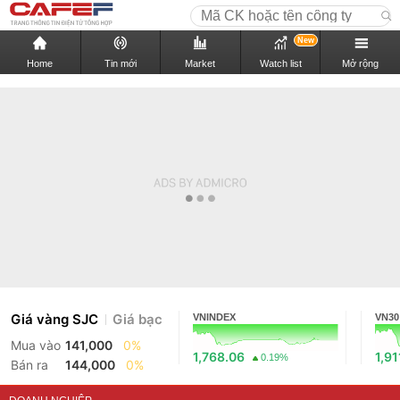
New
Home
Tin mới
Market
Watch list
Mở rộng
Giá vàng SJC
Giá bạc
VNINDEX
VN30
Mua vào
141,000
0%
1,768.06
1,91
0.19%
Bán ra
144,000
0%