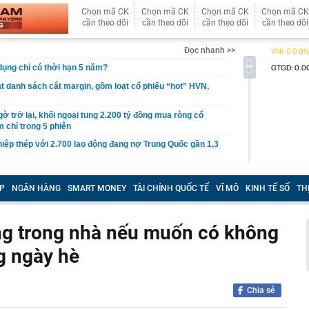
Chọn mã CK
Chọn mã CK
Chọn mã CK
Chọn mã CK
cần theo dõi
cần theo dõi
cần theo dõi
cần theo dõi
Đọc nhanh >>
 dụng chỉ có thời hạn 5 năm?
 danh sách cắt margin, gồm loạt cổ phiếu “hot” HVN,
gờ trở lại, khối ngoại tung 2.200 tỷ đồng mua ròng cổ
m chỉ trong 5 phiên
iệp thép với 2.700 lao động đang nợ Trung Quốc gần 1,3
an trọng đang trở lại trên thị trường chứng khoán
P
NGÂN HÀNG
SMART MONEY
TÀI CHÍNH QUỐC TẾ
VĨ MÔ
KINH TẾ SỐ
TH
 50 tuổi ăn cà tím mỗi ngày để chữa tiểu đường, 3 tháng
: "Ông ăn gì thế?"
 bán biệt thự 9 phòng ngủ ở TP.HCM giá gốc 600 tỷ, giảm
ồng trong nhà nếu muốn có không
g ngày hè
ng bố phim Tết 2027, nghe tên ai cũng quả quyết “chắc
phẩm”
pple giấu kín suốt 15 năm trên iPhone
Chia sẻ
àng nhiều gia đình không còn phơi quần áo ở ban công?
 ngoài trời đang được dùng theo 1 cách rất khác