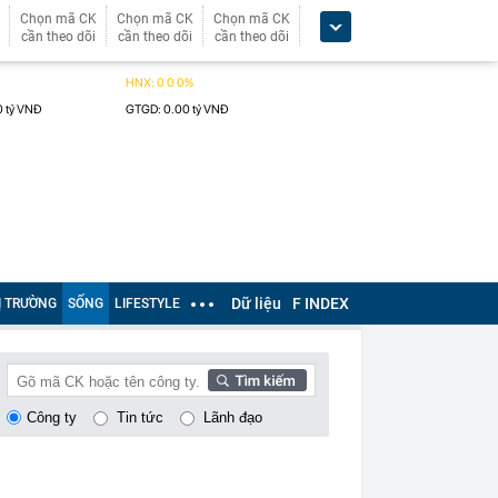
Chọn mã CK
Chọn mã CK
Chọn mã CK
cần theo dõi
cần theo dõi
cần theo dõi
Dữ liệu
F INDEX
Ị TRƯỜNG
SỐNG
LIFESTYLE
Công ty
Tin tức
Lãnh đạo