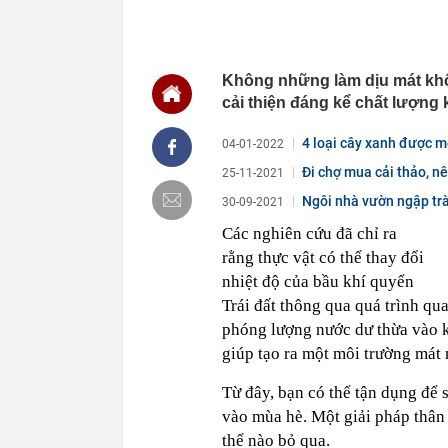
22:48
5 LOẠI rau que
nên cẩn thận 
22:28
CHÍNH THỨC: L
Không những làm dịu mát khô
nghỉ hè
cải thiện đáng kể chất lượng 
22:25
Vì sao đồ ăn 
22:07
Không cần tặn
4 loại cây xanh được m
04-01-2022
huynh - giáo 
formaldehyde...
Đi chợ mua cải thảo, nê
25-11-2021
22:03
Ukraine tập k
của Nga
Ngôi nhà vườn ngập trà
30-09-2021
22:02
Nam NSND, Giá
Các nghiên cứu đã chỉ ra
vợ thiếu tá ké
rằng thực vật có thể thay đổi
21:51
Một ô tô biển
định: Riêng t
nhiệt độ của bầu khí quyển
Trái đất thông qua quá trình qu
21:37
Tổng thống Tr
phóng lượng nước dư thừa vào k
21:35
Du khách Tây:
nghiện rất cao
giúp tạo ra một môi trường mát
21:20
Miền Bắc sắp
Từ đây, bạn có thể tận dụng để
vào mùa hè. Một giải pháp thân 
thể nào bỏ qua.