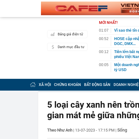
MỚI NHẤT!
01:07
Vì sao thẻ tín
Bảng giá điện tử
00:52
HOSE cập nhật
DGC, DMX...
Danh mục đầu tư
00:12
Tiền lớn bất n
phiếu Việt Na
00:05
Một doanh ngh
tỷ USD
00:04
Một yếu tố qu
XÃ HỘI
CHỨNG KHOÁN
BẤT ĐỘNG SẢN
DOANH NGHIỆ
23:40
Người đàn ông
sau bác sĩ hỏi
23:34
Nam ca sĩ rao
5 loại cây xanh nên tr
còn 400 tỷ
gian mát mẻ giữa nhữn
23:28
Trấn Thành cô
chắn là siêu 
23:14
Bí mật được A
Sống
Theo Như Anh
|
13-07-2023 - 17:15 PM
|
22:56
Vì sao ngày c
Vài mét vuông