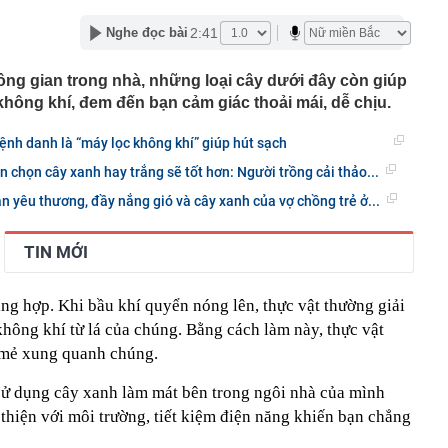
n thuộc có khả năng tích tụ kim loại nặng, người Việt
2:41
Nghe đọc bài
nguồn gốc trước khi sử dụng
ịch đi học trở lại của học sinh 34 tỉnh, thành phố sau kỳ
ng gian trong nhà, những loại cây dưới đây còn giúp
không khí, đem đến bạn cảm giác thoải mái, dễ chịu.
Việt hầu như món nào cũng có hành lá?
g quà, 5 câu nói này đủ sức khiến mối quan hệ phụ
ệnh danh là “máy lọc không khí” giúp hút sạch
viên gắn bó khăng khít, con trẻ được hưởng lợi!
n chọn cây xanh hay trắng sẽ tốt hơn: Người trồng cải thảo...
ích Crimea, phá hủy hệ thống phòng không 15 triệu USD
n yêu thương, đầy nắng gió và cây xanh của vợ chồng trẻ ở...
m đốc Nhà hát Chèo Quân đội mua ô tô tặng sinh nhật
m 12 tuổi
TIN MỚI
 29A "dính" gần 100 lần phạt nguội do chạy quá tốc độ quy
háng 7/2026 vi phạm 21 lần
ang hợp. Khi bầu khí quyển nóng lên, thực vật thường giải
ump bực bội vì lộ tin về kho đạn dược Mỹ
hông khí từ lá của chúng. Bằng cách làm này, thực vật
 Không khí tập thể dục sáng ở Việt Nam 'có tính gây
'
 mẻ xung quanh chúng.
 đón đợt nắng nóng mới, chấm dứt mưa dông
 sử dụng cây xanh làm mát bên trong ngôi nhà của mình
thiện với môi trường, tiết kiệm điện năng khiến bạn chẳng