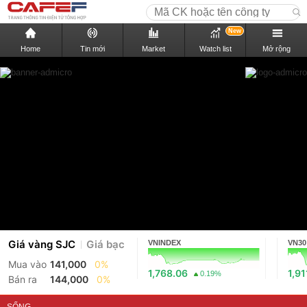
New
Home
Tin mới
Market
Watch list
Mở rộng
Giá vàng SJC
Giá bạc
VNINDEX
VN30
Mua vào
141,000
0%
1,768.06
1,91
0.19%
Bán ra
144,000
0%