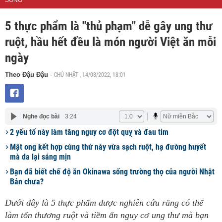
SỐNG
5 thực phẩm là "thủ phạm" dễ gây ung thư
ruột, hầu hết đều là món người Việt ăn mỗi
ngày
CHỦ NHẬT , 14/08/2022, 18:01
Theo Đậu Đậu
-
Nghe đọc bài
3:24
2 yếu tố này làm tăng nguy cơ đột quỵ và đau tim
Mật ong kết hợp cùng thứ này vừa sạch ruột, hạ đường huyết
mà da lại sáng mịn
Bạn đã biết chế độ ăn Okinawa sống trường thọ của người Nhật
Bản chưa?
Dưới đây là 5 thực phẩm được nghiên cứu rằng có thể
làm tổn thương ruột và tiềm ẩn nguy cơ ung thư mà bạn